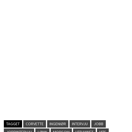
TAGGET
CORVETTE
INGENIØR
INTERVJU
JOBB
JOBBINTERVJU
LØNN
MORSOM
UTDANNET
VITS