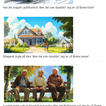
Han ble stoppet i politikontroll. Men det som skjedde? Jeg ler så tårene triller!
Ekteparet ringte på døra. Men det som skjedde? Jeg ler så tårene renner!
3 gamle menn satt og klaget til hverandre. Men det 90-åringen sa? Jeg ler så tårene