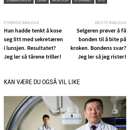
Innleggsnavigasjon
Forrige
N
FORRIGE INNLEGG
NESTE INNLEGG
innlegg:
i
Han hadde tenkt å kose
Selgeren prøver å få
seg litt med sekretæren
bonden til å bite på
i lunsjen. Resultatet?
kroken. Bondens svar?
Jeg ler så tårene triller!
Jeg ler så jeg rister!
KAN VÆRE DU OGSÅ VIL LIKE