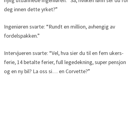
nylig utdannede ingeniøren: “Så, hvilken lønn ser du for
deg innen dette yrket?”
Ingeniøren svarte: “Rundt en million, avhengig av
fordelspakken.”
Intervjueren svarte: “Vel, hva sier du til en fem ukers-
ferie, 14 betalte ferier, full legedekning, super pensjon
og en ny bil? La oss si… en Corvette?”