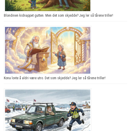
Blondinen kidnappet gutten. Men det som skjedde? Jeg ler så tårene triller!
Kona lovte å aldri være utro. Det som skjedde? Jeg ler så tårene triller!