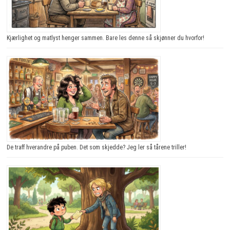
Kjærlighet og matlyst henger sammen. Bare les denne så skjønner du hvorfor!
De traff hverandre på puben. Det som skjedde? Jeg ler så tårene triller!