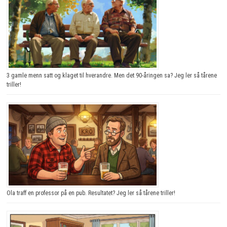
3 gamle menn satt og klaget til hverandre. Men det 90-åringen sa? Jeg ler så tårene
triller!
Ola traff en professor på en pub. Resultatet? Jeg ler så tårene triller!