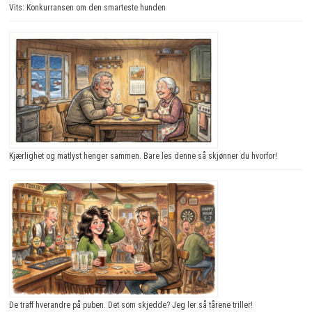
Vits: Konkurransen om den smarteste hunden
Kjærlighet og matlyst henger sammen. Bare les denne så skjønner du hvorfor!
De traff hverandre på puben. Det som skjedde? Jeg ler så tårene triller!