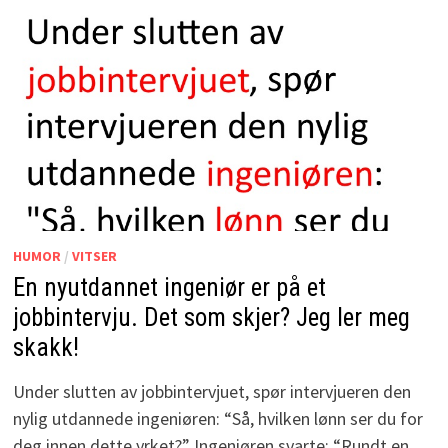
HUMOR
/
VITSER
En nyutdannet ingeniør er på et
jobbintervju. Det som skjer? Jeg ler meg
skakk!
Under slutten av jobbintervjuet, spør intervjueren den
nylig utdannede ingeniøren: “Så, hvilken lønn ser du for
deg innen dette yrket?” Ingeniøren svarte: “Rundt en