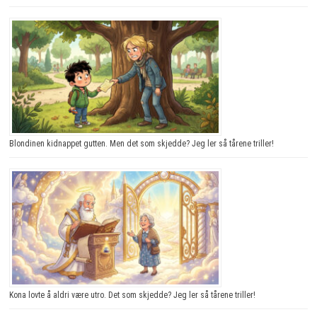
Blondinen kidnappet gutten. Men det som skjedde? Jeg ler så tårene triller!
Kona lovte å aldri være utro. Det som skjedde? Jeg ler så tårene triller!