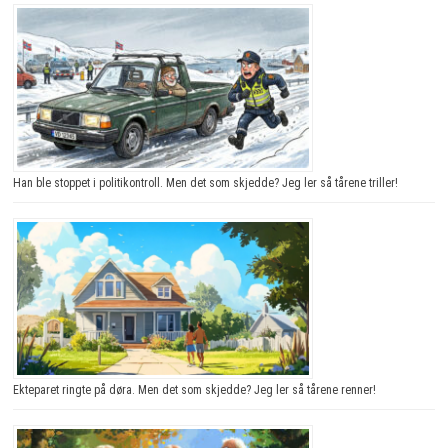
Han ble stoppet i politikontroll. Men det som skjedde? Jeg ler så tårene triller!
Ekteparet ringte på døra. Men det som skjedde? Jeg ler så tårene renner!