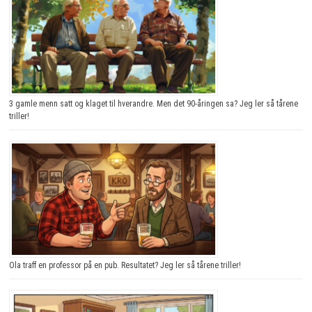
3 gamle menn satt og klaget til hverandre. Men det 90-åringen sa? Jeg ler så tårene
triller!
Ola traff en professor på en pub. Resultatet? Jeg ler så tårene triller!