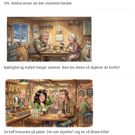
Vits: Konkurransen om den smarteste hunden
Kjærlighet og matlyst henger sammen. Bare les denne så skjønner du hvorfor!
De traff hverandre på puben. Det som skjedde? Jeg ler så tårene triller!