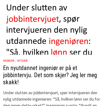
HUMOR
/
VITSER
En nyutdannet ingeniør er på et
jobbintervju. Det som skjer? Jeg ler meg
skakk!
Under slutten av jobbintervjuet, spør intervjueren den
nylig utdannede ingeniøren: “Så, hvilken lønn ser du for
deg innen dette yrket?” Ingeniøren svarte: “Rundt en