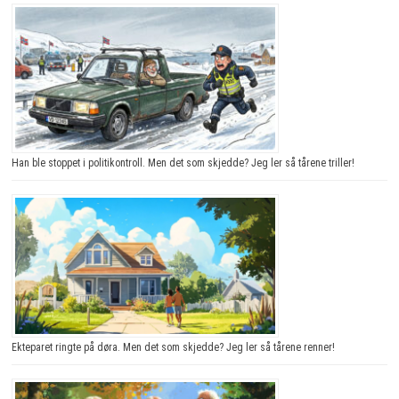
Han ble stoppet i politikontroll. Men det som skjedde? Jeg ler så tårene triller!
Ekteparet ringte på døra. Men det som skjedde? Jeg ler så tårene renner!