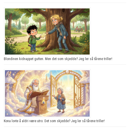
Blondinen kidnappet gutten. Men det som skjedde? Jeg ler så tårene triller!
Kona lovte å aldri være utro. Det som skjedde? Jeg ler så tårene triller!