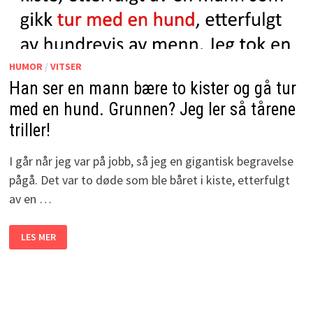
HUMOR
/
VITSER
Han ser en mann bære to kister og gå tur
med en hund. Grunnen? Jeg ler så tårene
triller!
I går når jeg var på jobb, så jeg en gigantisk begravelse
pågå. Det var to døde som ble båret i kiste, etterfulgt
av en …
HAN
LES MER
SER
EN
MANN
BÆRE
TO
KISTER
OG
GÅ