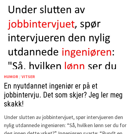
HUMOR
/
VITSER
En nyutdannet ingeniør er på et
jobbintervju. Det som skjer? Jeg ler meg
skakk!
Under slutten av jobbintervjuet, spør intervjueren den
nylig utdannede ingeniøren: “Så, hvilken lønn ser du for
deg innen dette yrket?” Ingeniøren svarte: “Rundt en