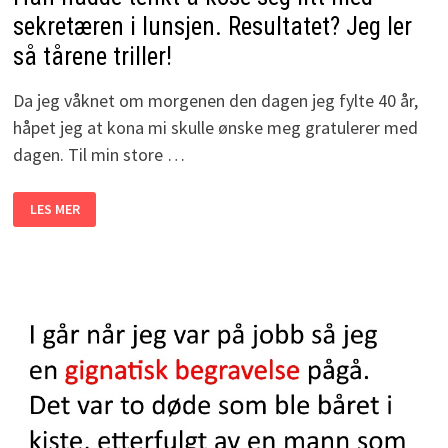
sekretæren i lunsjen. Resultatet? Jeg ler
så tårene triller!
Da jeg våknet om morgenen den dagen jeg fylte 40 år,
håpet jeg at kona mi skulle ønske meg gratulerer med
dagen. Til min store …
HAN
LES MER
HADDE
TENKT
Å
KOSE
SEG
LITT
MED
SEKRETÆREN
I
LUNSJEN.
RESULTATET?
JEG
LER
SÅ
TÅRENE
TRILLER!