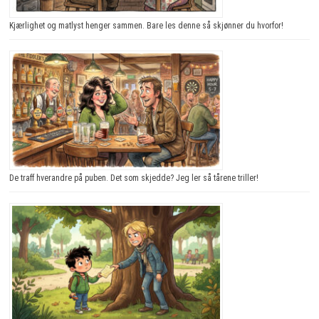
Kjærlighet og matlyst henger sammen. Bare les denne så skjønner du hvorfor!
De traff hverandre på puben. Det som skjedde? Jeg ler så tårene triller!