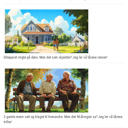
Ekteparet ringte på døra. Men det som skjedde? Jeg ler så tårene renner!
3 gamle menn satt og klaget til hverandre. Men det 90-åringen sa? Jeg ler så tårene
triller!