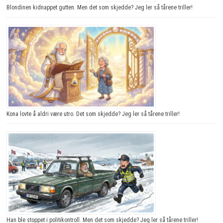
Blondinen kidnappet gutten. Men det som skjedde? Jeg ler så tårene triller!
Kona lovte å aldri være utro. Det som skjedde? Jeg ler så tårene triller!
Han ble stoppet i politikontroll. Men det som skjedde? Jeg ler så tårene triller!