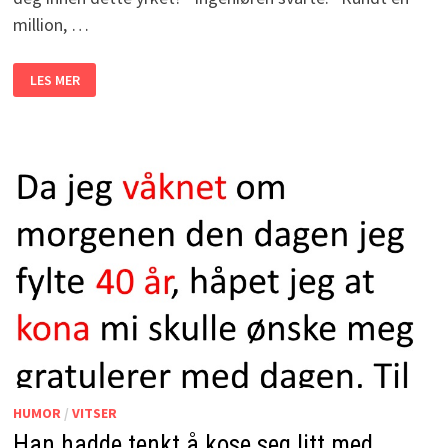
million, …
EN
LES MER
NYUTDANNET
INGENIØR
ER
PÅ
ET
JOBBINTERVJU.
DET
SOM
SKJER?
JEG
LER
MEG
SKAKK!
HUMOR
/
VITSER
Han hadde tenkt å kose seg litt med