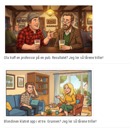
Ola traff en professor på en pub. Resultatet? Jeg ler så tårene triller!
Blondinen klatret opp i et tre. Grunnen? Jeg ler så tårene triller!