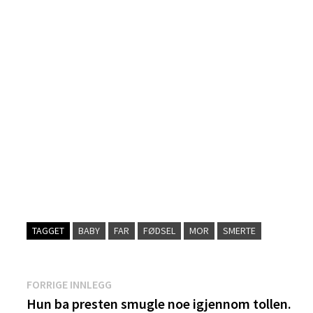
TAGGET
BABY
FAR
FØDSEL
MOR
SMERTE
Innleggsnavigasjon
Forrige
FORRIGE INNLEGG
innlegg:
Hun ba presten smugle noe igjennom tollen.