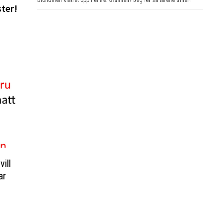
ster!
ill
ar