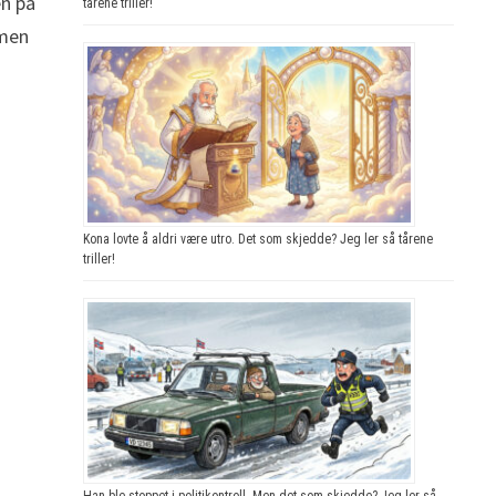
en på
tårene triller!
 men
Kona lovte å aldri være utro. Det som skjedde? Jeg ler så tårene
triller!
Han ble stoppet i politikontroll. Men det som skjedde? Jeg ler så