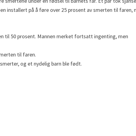
smertene under en fødsel til barnets far. Et par tok sjans
n installert på å føre over 25 prosent av smerten til faren,
gen til 50 prosent. Mannen merket fortsatt ingenting, men
merten til faren.
merter, og et nydelig barn ble født.