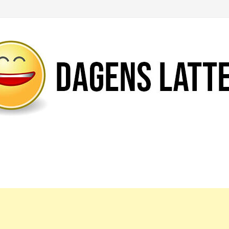
Likte du denne artikkelen?
DEL den gjerne!
Del på Facebook
Nei takk