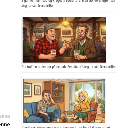
3 gamle menn satt og klaget til hverandre. Men det 90-åringen sa?
Jeg ler så tårene triller!
Ola traff en professor på en pub. Resultatet? Jeg ler så tårene triller!
Neste
NLEGG
innlegg:
enne
Blondinen klatret opp i et tre. Grunnen? Jeg ler så tårene triller!