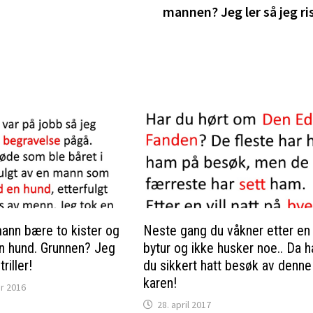
mannen? Jeg ler så jeg ri
ann bære to kister og
Neste gang du våkner etter en v
n hund. Grunnen? Jeg
bytur og ikke husker noe.. Da h
riller!
du sikkert hatt besøk av denne
karen!
r 2016
28. april 2017