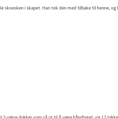
 skoesken i skapet. Han tok den med tilbake til henne, og 
t:2 vakre dukker som så ut til å være håndlaget, og 12 tykk