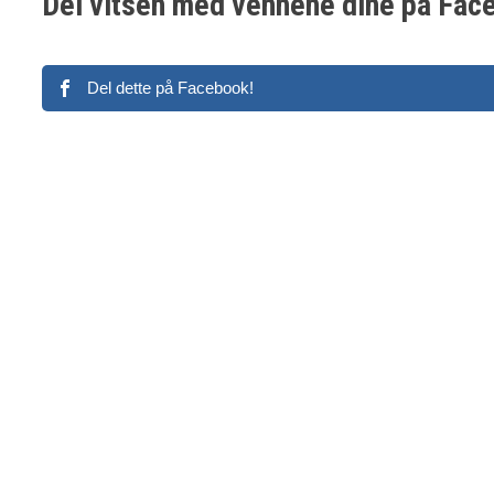
Del vitsen med vennene dine på Fac
Del dette på Facebook!