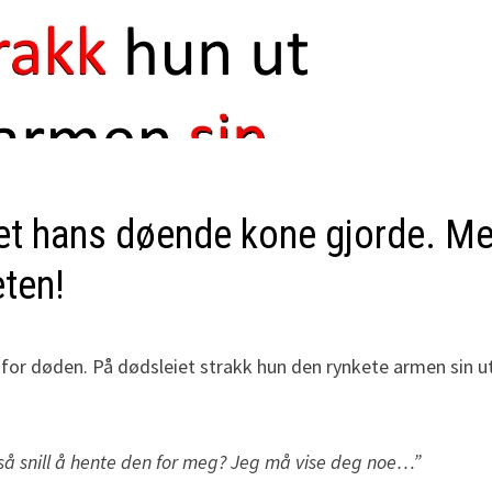
 det hans døende kone gjorde. M
ten!
å for døden. På dødsleiet strakk hun den rynkete armen sin u
så snill å hente den for meg? Jeg må vise deg noe…”