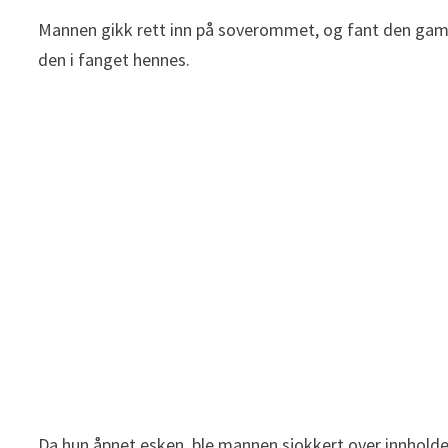
Mannen gikk rett inn på soverommet, og fant den gamle
den i fanget hennes.
Da hun åpnet esken, ble mannen sjokkert over innholde