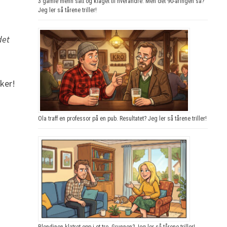
3 gamle menn satt og klaget til hverandre. Men det 90-åringen sa?
Jeg ler så tårene triller!
det
ker!
Ola traff en professor på en pub. Resultatet? Jeg ler så tårene triller!
Blondinen klatret opp i et tre. Grunnen? Jeg ler så tårene triller!