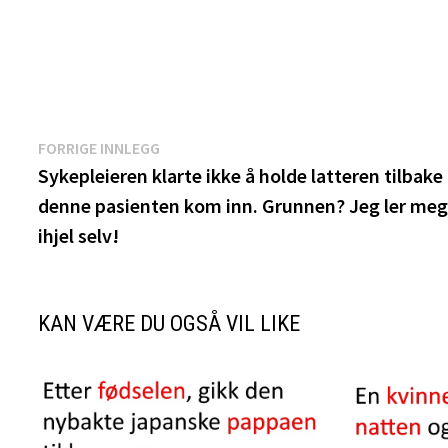
Innleggsnavigasjon
Forrige
FORRIGE INNLEGG
innlegg:
Sykepleieren klarte ikke å holde latteren tilbake
denne pasienten kom inn. Grunnen? Jeg ler me
ihjel selv!
KAN VÆRE DU OGSÅ VIL LIKE