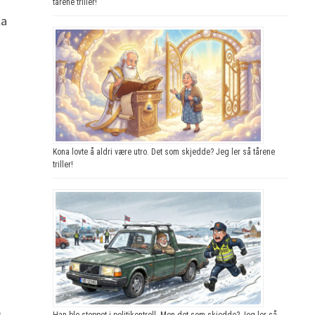
tårene triller!
la
Kona lovte å aldri være utro. Det som skjedde? Jeg ler så tårene
triller!
e
Han ble stoppet i politikontroll. Men det som skjedde? Jeg ler så