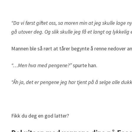
“Da vi først giftet oss, sa moren min at jeg skulle lage 
gå utover deg. Og slik skulle jeg få et langt og lykkelig
Mannen ble så rørt at tårer begynte å renne nedover a
“…Men hva med pengene?”
spurte han.
“Åh ja, det er pengene jeg har tjent på å selge alle duk
Fikk du deg en god latter?