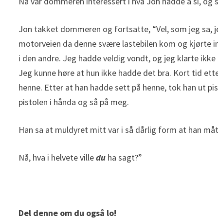
Nå var dommeren interessert i hva Jon hadde å si, og sa 
Jon takket dommeren og fortsatte, “Vel, som jeg sa, je
motorveien da denne svære lastebilen kom og kjørte inn 
i den andre. Jeg hadde veldig vondt, og jeg klarte ikk
Jeg kunne høre at hun ikke hadde det bra. Kort tid ett
henne. Etter at han hadde sett på henne, tok han ut pi
pistolen i hånda og så på meg.
Han sa at muldyret mitt var i så dårlig form at han må
Nå, hva i helvete ville
du
ha sagt?”
Del denne om du også lo!