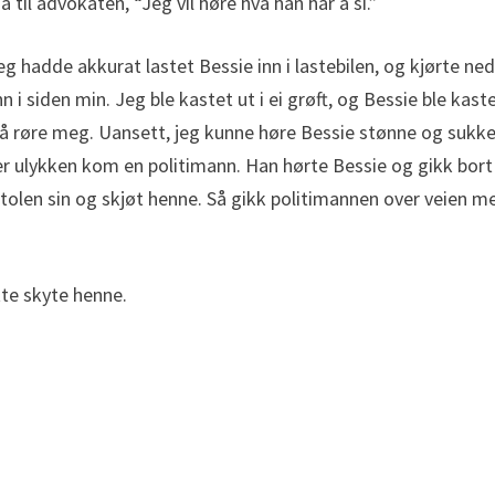
til advokaten, “Jeg vil høre hva han har å si.”
g hadde akkurat lastet Bessie inn i lastebilen, og kjørte ne
i siden min. Jeg ble kastet ut i ei grøft, og Bessie ble kast
e å røre meg. Uansett, jeg kunne høre Bessie stønne og sukke
er ulykken kom en politimann. Han hørte Bessie og gikk bort 
stolen sin og skjøt henne. Så gikk politimannen over veien m
tte skyte henne.