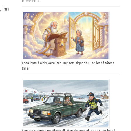
tårene triller!
, inn
Kona lovte å aldri være utro. Det som skjedde? Jeg ler så tårene
triller!
Han ble stoppet i politikontroll. Men det som skjedde? Jeg ler så