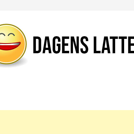
Likte du denne artikkelen?
DEL den gjerne!
Del på Facebook
Nei takk