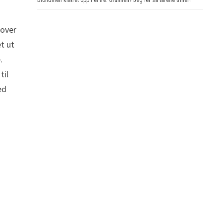
dover
et ut
.
til
ed