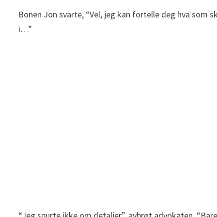
Bonen Jon svarte, “Vel, jeg kan fortelle deg hva som s
i…”
“Jeg spurte ikke om detaljer”, avbrøt advokaten, “Bar