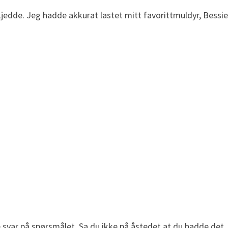
kjedde. Jeg hadde akkurat lastet mitt favorittmuldyr, Bessie
e svar på spørsmålet. Sa du ikke på åstedet at du hadde det