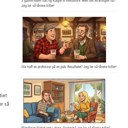
3 gamle menn satt og klaget til hverandre. Men det 90-åringen sa?
Jeg ler så tårene triller!
Ola traff en professor på en pub. Resultatet? Jeg ler så tårene triller!
tiet
ær så
Blondinen klatret opp i et tre. Grunnen? Jeg ler så tårene triller!