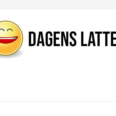
Likte du denne artikkelen?
DEL den gjerne!
Del på Facebook
Nei takk