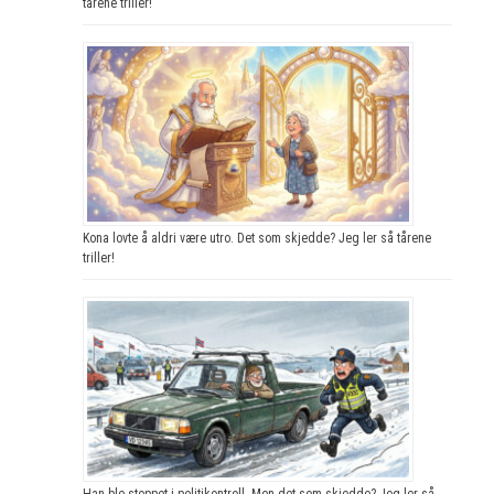
tårene triller!
Kona lovte å aldri være utro. Det som skjedde? Jeg ler så tårene
triller!
Han ble stoppet i politikontroll. Men det som skjedde? Jeg ler så