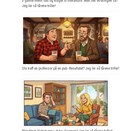
3 gamle menn satt og klaget til hverandre. Men det 90-åringen sa?
Jeg ler så tårene triller!
Ola traff en professor på en pub. Resultatet? Jeg ler så tårene triller!
Blondinen klatret opp i et tre. Grunnen? Jeg ler så tårene triller!