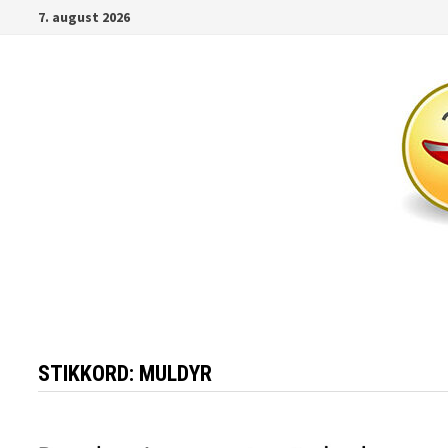
Gå
7. august 2026
til
innhold
STIKKORD:
MULDYR