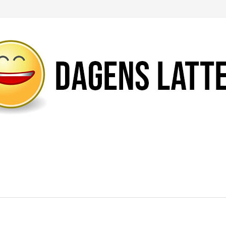
Likte du denne artikkelen?
DEL den gjerne!
Del på Facebook
Nei takk