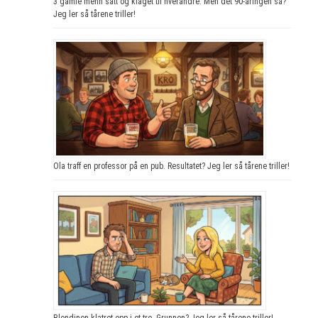
3 gamle menn satt og klaget til hverandre. Men det 90-åringen sa?
Jeg ler så tårene triller!
Ola traff en professor på en pub. Resultatet? Jeg ler så tårene triller!
Blondinen klatret opp i et tre. Grunnen? Jeg ler så tårene triller!