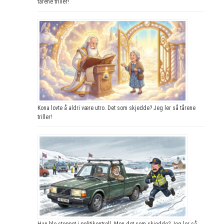
tårene triller!
Kona lovte å aldri være utro. Det som skjedde? Jeg ler så tårene
triller!
Han ble stoppet i politikontroll. Men det som skjedde? Jeg ler så