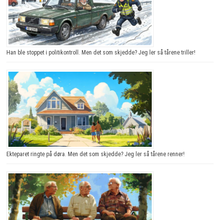
Han ble stoppet i politikontroll. Men det som skjedde? Jeg ler så tårene triller!
Ekteparet ringte på døra. Men det som skjedde? Jeg ler så tårene renner!