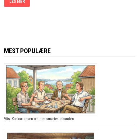
LES MER
PRØVER
Å
DUMME
UT
BONDEN.
BONDENS
SVAR?
JEG
LER
SÅ
TÅRENE
MEST POPULÆRE
TRILLER!
Vits: Konkurransen om den smarteste hunden