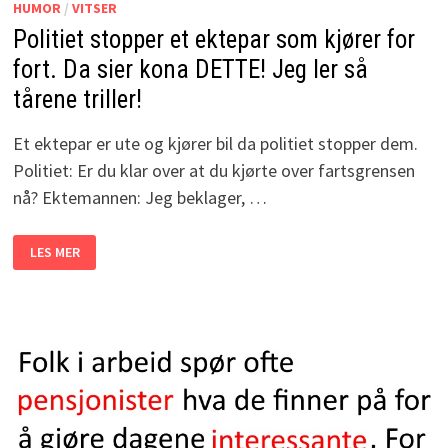
HUMOR
/
VITSER
Politiet stopper et ektepar som kjører for
fort. Da sier kona DETTE! Jeg ler så
tårene triller!
Et ektepar er ute og kjører bil da politiet stopper dem.
Politiet: Er du klar over at du kjørte over fartsgrensen
nå? Ektemannen: Jeg beklager, …
POLITIET
LES MER
STOPPER
ET
EKTEPAR
SOM
KJØRER
FOR
FORT.
DA
SIER
KONA
DETTE!
JEG
LER
SÅ