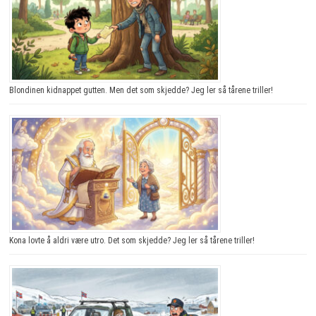
Blondinen kidnappet gutten. Men det som skjedde? Jeg ler så tårene triller!
Kona lovte å aldri være utro. Det som skjedde? Jeg ler så tårene triller!