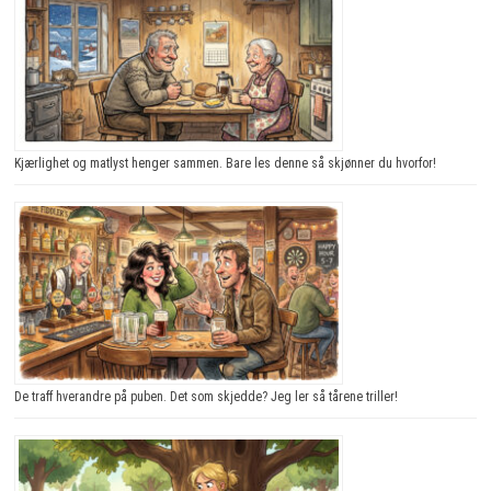
Kjærlighet og matlyst henger sammen. Bare les denne så skjønner du hvorfor!
De traff hverandre på puben. Det som skjedde? Jeg ler så tårene triller!