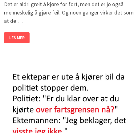
Det er aldri greit å kjøre for fort, men det er jo også
menneskelig å gjøre feil. Og noen ganger virker det som
at de …
BONDEN
LES MER
BLIR
STOPPET
AV
POLITIET.
DET
HAN
SIER?
JEG
LER
SÅ
TÅRENE
TRILLER!