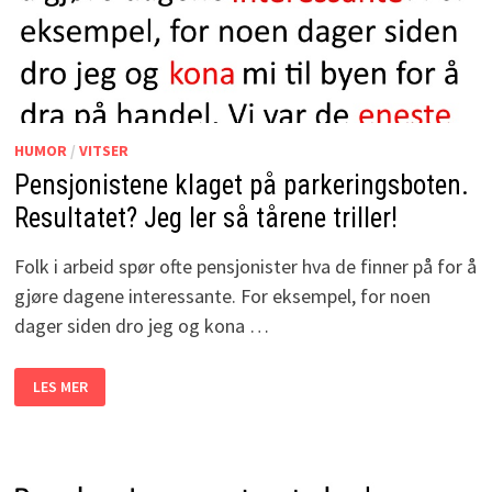
TÅRENE
TRILLER!
HUMOR
/
VITSER
Pensjonistene klaget på parkeringsboten.
Resultatet? Jeg ler så tårene triller!
Folk i arbeid spør ofte pensjonister hva de finner på for å
gjøre dagene interessante. For eksempel, for noen
dager siden dro jeg og kona …
PENSJONISTENE
LES MER
KLAGET
PÅ
PARKERINGSBOTEN.
RESULTATET?
JEG
LER
SÅ