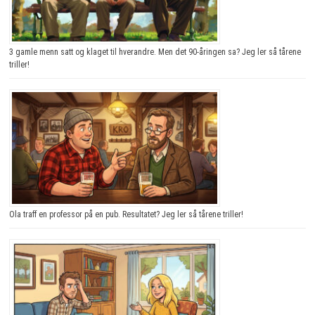
3 gamle menn satt og klaget til hverandre. Men det 90-åringen sa? Jeg ler så tårene
triller!
Ola traff en professor på en pub. Resultatet? Jeg ler så tårene triller!