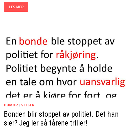
PAVEN
LES MER
SETTER
SEG
BAK
RATTET
OG
KJØRER
SELV.
RESULTATET?
JEG
LER
SÅ
TÅRENE
TRILLER!
HUMOR
/
VITSER
Bonden blir stoppet av politiet. Det han
sier? Jeg ler så tårene triller!