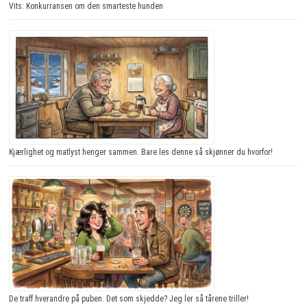
Vits: Konkurransen om den smarteste hunden
Kjærlighet og matlyst henger sammen. Bare les denne så skjønner du hvorfor!
De traff hverandre på puben. Det som skjedde? Jeg ler så tårene triller!