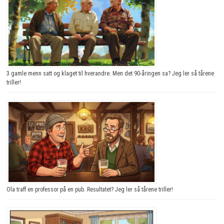
3 gamle menn satt og klaget til hverandre. Men det 90-åringen sa? Jeg ler så tårene
triller!
Ola traff en professor på en pub. Resultatet? Jeg ler så tårene triller!