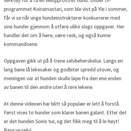
verktøy for å få en veloppfostret hund. Under tv-
programmet Koiramastari, som ble vist på Yle i sommer,
får vi se når unge hundeinstruktører konkurrerer med
sine hunder gjennom å utføre ulike slags oppgaver. Her
handler det om å høre, være rask, og også kunne
kommandoene.
Oppgaven gikk ut på å trene selvbeherskelse. Langs en
lang bane lå lekesaker og godbiter spredd utover, og
meningen var at hunden skulle løpe fra den ene enden
av banen til den andre uten å røre lekene.
At denne videoen har blitt så populær er lett å forstå.
Først vises to hunder som klarer banen galant. Etter det
er det hunden Sonis tur, og det fikk meg til å le høyt!
Bare se selv!