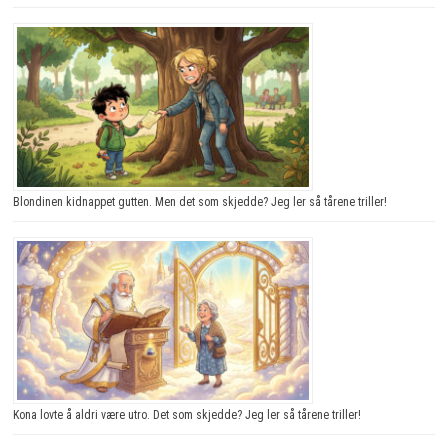
Blondinen kidnappet gutten. Men det som skjedde? Jeg ler så tårene triller!
Kona lovte å aldri være utro. Det som skjedde? Jeg ler så tårene triller!