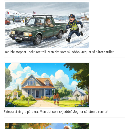
Han ble stoppet i politikontroll. Men det som skjedde? Jeg ler så tårene triller!
Ekteparet ringte på døra. Men det som skjedde? Jeg ler så tårene renner!