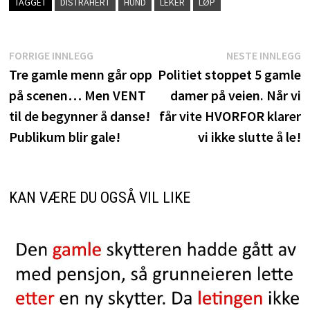
TAGGET
DISTRAHERT
HUND
LEKER
LØP
Innleggsnavigasjon
Forrige
N
FORRIGE INNLEGG
NESTE INNLEGG
innlegg:
i
Tre gamle menn går opp
Politiet stoppet 5 gamle
på scenen… Men VENT
damer på veien. Når vi
til de begynner å danse!
får vite HVORFOR klarer
Publikum blir gale!
vi ikke slutte å le!
KAN VÆRE DU OGSÅ VIL LIKE