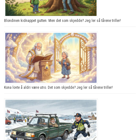
Blondinen kidnappet gutten. Men det som skjedde? Jeg ler så tårene triller!
Kona lovte å aldri være utro. Det som skjedde? Jeg ler så tårene triller!