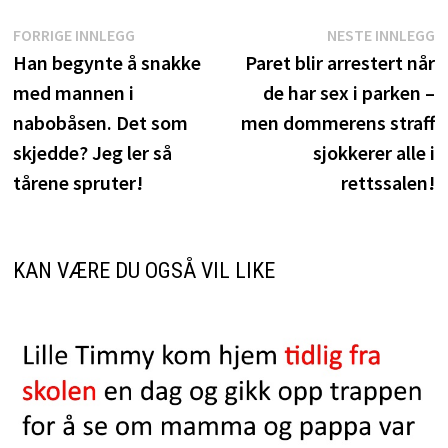
Innleggsnavigasjon
Forrige
N
FORRIGE INNLEGG
NESTE INNLEGG
innlegg:
i
Han begynte å snakke
Paret blir arrestert når
med mannen i
de har sex i parken –
nabobåsen. Det som
men dommerens straff
skjedde? Jeg ler så
sjokkerer alle i
tårene spruter!
rettssalen!
KAN VÆRE DU OGSÅ VIL LIKE