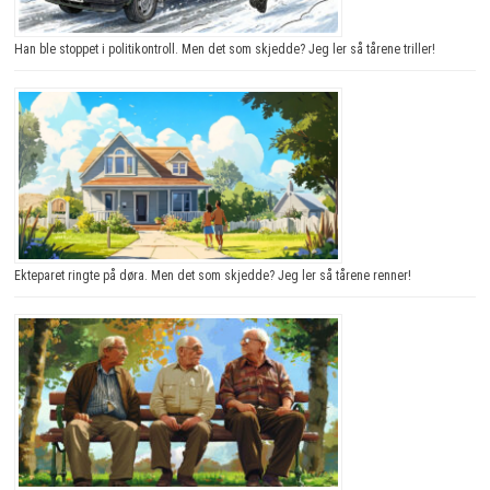
Han ble stoppet i politikontroll. Men det som skjedde? Jeg ler så tårene triller!
Ekteparet ringte på døra. Men det som skjedde? Jeg ler så tårene renner!