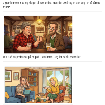
3 gamle menn satt og klaget til hverandre. Men det 90-åringen sa? Jeg ler så tårene
triller!
Ola traff en professor på en pub. Resultatet? Jeg ler så tårene triller!