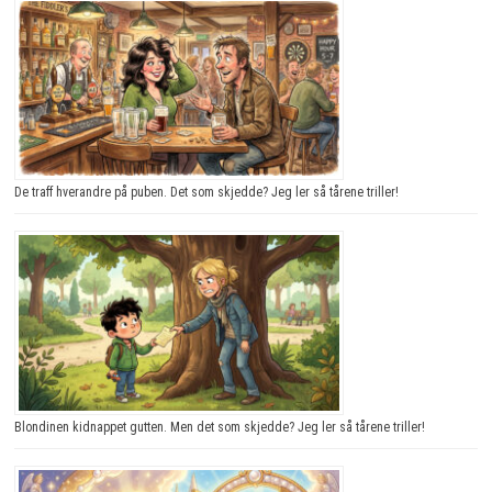
De traff hverandre på puben. Det som skjedde? Jeg ler så tårene triller!
Blondinen kidnappet gutten. Men det som skjedde? Jeg ler så tårene triller!