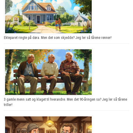
Ekteparet ringte på døra. Men det som skjedde? Jeg ler så tårene renner!
3 gamle menn satt og klaget til hverandre. Men det 90-åringen sa? Jeg ler så tårene
triller!