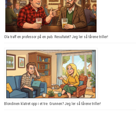
Ola traff en professor på en pub. Resultatet? Jeg ler så tårene triller!
Blondinen klatret opp i et tre. Grunnen? Jeg ler så tårene triller!