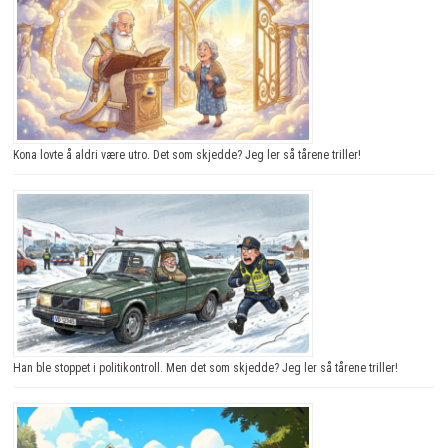
Kona lovte å aldri være utro. Det som skjedde? Jeg ler så tårene triller!
Han ble stoppet i politikontroll. Men det som skjedde? Jeg ler så tårene triller!