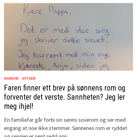
HUMOR
/
VITSER
Faren finner ett brev på sønnens rom og
forventer det verste. Sannheten? Jeg ler
meg ihjel!
En familiefar går forbi sin sønns soverom og ser med
engang at noe ikke stemmer. Sønnenes rom er ryddet
og sengen er pent redd opp. …