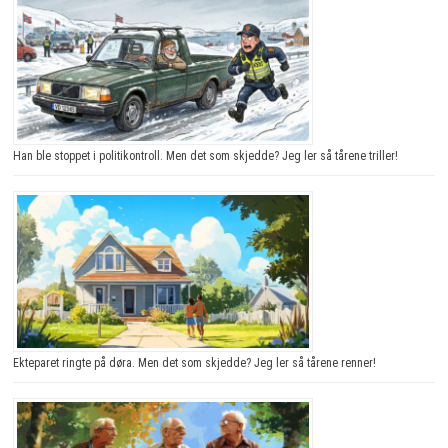
Han ble stoppet i politikontroll. Men det som skjedde? Jeg ler så tårene triller!
Ekteparet ringte på døra. Men det som skjedde? Jeg ler så tårene renner!