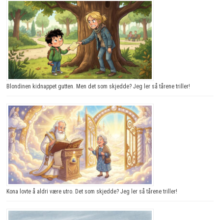
Blondinen kidnappet gutten. Men det som skjedde? Jeg ler så tårene triller!
Kona lovte å aldri være utro. Det som skjedde? Jeg ler så tårene triller!