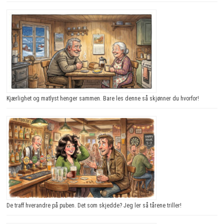
Kjærlighet og matlyst henger sammen. Bare les denne så skjønner du hvorfor!
De traff hverandre på puben. Det som skjedde? Jeg ler så tårene triller!