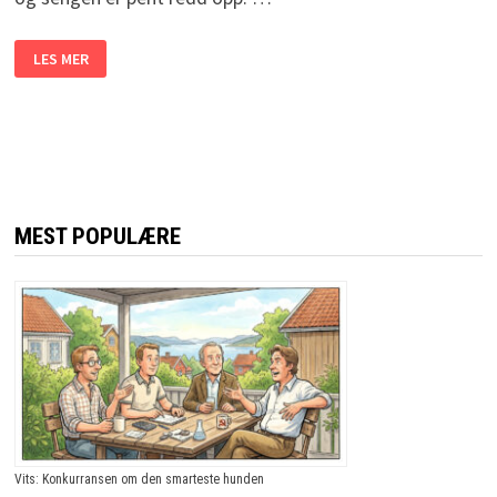
FAREN
LES MER
FINNER
ETT
BREV
PÅ
SØNNENS
ROM
OG
FORVENTER
DET
VERSTE.
SANNHETEN?
MEST POPULÆRE
JEG
LER
MEG
IHJEL!
Vits: Konkurransen om den smarteste hunden