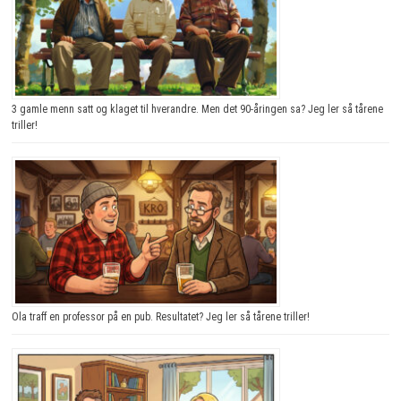
3 gamle menn satt og klaget til hverandre. Men det 90-åringen sa? Jeg ler så tårene
triller!
Ola traff en professor på en pub. Resultatet? Jeg ler så tårene triller!