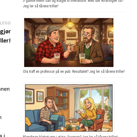
3 gamle menn satt og klaget til hverandre. Men det 90-åringen sa?
Jeg ler så tårene triller!
Neste
NLEGG
innlegg:
gjør
ller!
Ola traff en professor på en pub. Resultatet? Jeg ler så tårene triller!
e i
Blondinen klatret opp i et tre. Grunnen? Jeg ler så tårene triller!