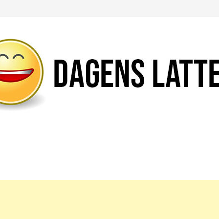
Likte du denne artikkelen?
DEL den gjerne!
Del på Facebook
Nei takk