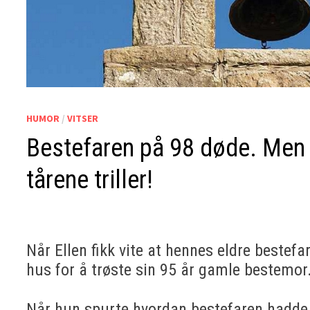
HUMOR
/
VITSER
Bestefaren på 98 døde. Men 
tårene triller!
Når Ellen fikk vite at hennes eldre bestefa
hus for å trøste sin 95 år gamle bestemor
Når hun spurte hvordan bestefaren hadde d