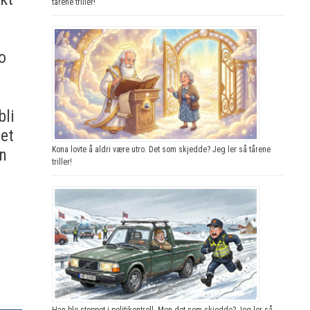
tårene triller!
o
bli
Det
Kona lovte å aldri være utro. Det som skjedde? Jeg ler så tårene
un
triller!
Han ble stoppet i politikontroll. Men det som skjedde? Jeg ler så