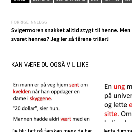
Innleggsnavigasjon
Forrige
FORRIGE INNLEGG
innlegg:
Svigermoren snakket alltid stygt til henne. Men
svaret hennes? Jeg ler så tårene triller!
KAN VÆRE DU OGSÅ VIL LIKE
De blir tatt på fersken mens de har
Jenta dummet