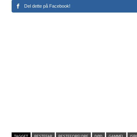
Del dette på Facebook!
TAGGET
BESTEFAR
BESTEFORELDRE
DØD
GAMMEL
ISBI