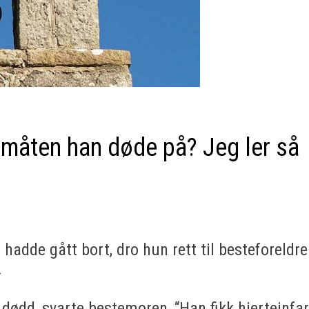
måten han døde på? Jeg ler så
r hadde gått bort, dro hun rett til besteforeldr
.
ødd, svarte bestemoren, “Han fikk hjerteinfar