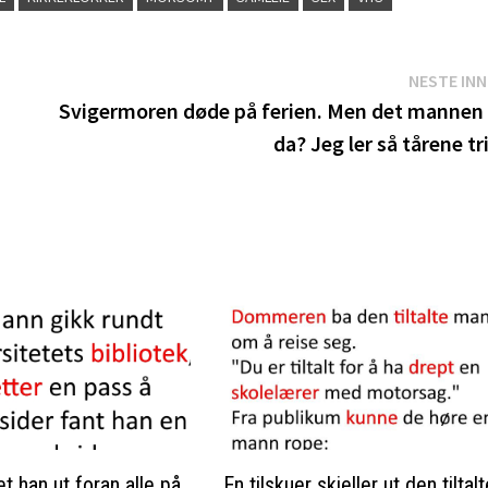
NESTE IN
Svigermoren døde på ferien. Men det mannen 
da? Jeg ler så tårene tri
 han ut foran alle på
En tilskuer skjeller ut den tiltalt