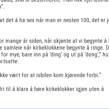
”.
 at det å ha sex når man er nesten 100, det er j
or mange år siden, når skjønte at vi begynte å 
dde samleie når kirkeklokkene begynte å ringe. 
e for mye, bare inn på ‘ding’ og ut på ‘dong’,” h
ortsatte:
kke vært for at isbilen kom kjørende forbi.”
til å klare å høre kirkeklokker igjen uten å