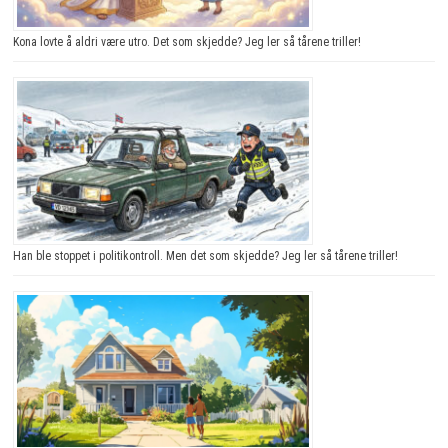
Kona lovte å aldri være utro. Det som skjedde? Jeg ler så tårene triller!
Han ble stoppet i politikontroll. Men det som skjedde? Jeg ler så tårene triller!