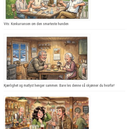
Vits: Konkurransen om den smarteste hunden
Kjærlighet og matlyst henger sammen. Bare les denne så skjønner du hvorfor!