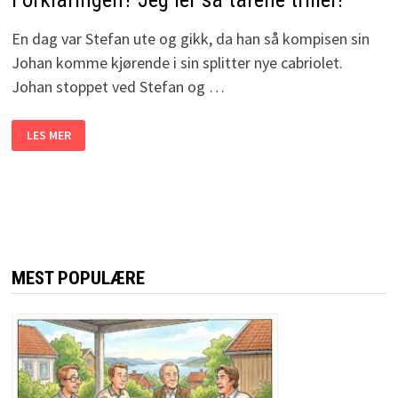
En dag var Stefan ute og gikk, da han så kompisen sin
Johan komme kjørende i sin splitter nye cabriolet.
Johan stoppet ved Stefan og …
HAN
LES MER
FÅR
EN
SPLITTER
NY
CABRIOLET
AV
KONA.
FORKLARINGEN?
JEG
LER
SÅ
MEST POPULÆRE
TÅRENE
TRILLER!