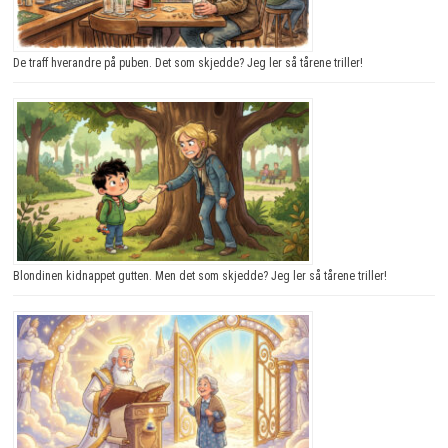
De traff hverandre på puben. Det som skjedde? Jeg ler så tårene triller!
Blondinen kidnappet gutten. Men det som skjedde? Jeg ler så tårene triller!