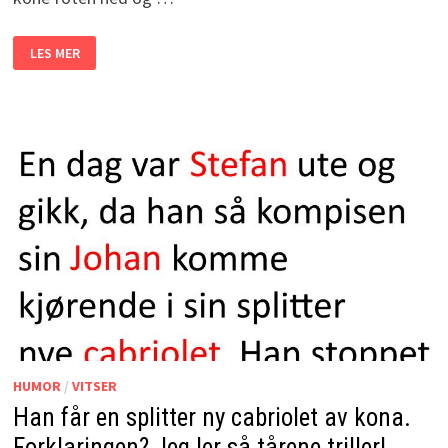
KONA
LES MER
SA
EGENTLIG
AT
HAN
IKKE
FIKK
DRA
PÅ
FISKETUR
MED
GUTTA.
LØSNINGEN?
JEG
LER
MEG
SKAKK
IHJEL!
HUMOR
/
VITSER
Han får en splitter ny cabriolet av kona.
Forklaringen? Jeg ler så tårene triller!