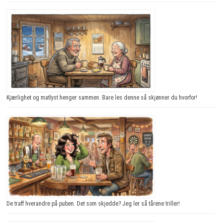
Kjærlighet og matlyst henger sammen. Bare les denne så skjønner du hvorfor!
De traff hverandre på puben. Det som skjedde? Jeg ler så tårene triller!