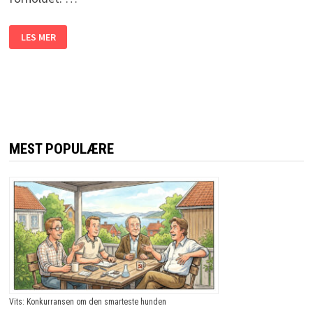
HUN
LES MER
GJEMTE
SEG
UNDER
SENGEN
FOR
Å
SE
OM
KJÆRESTEN
VAR
UTRO.
MEST POPULÆRE
DET
SOM
SKJEDDE
ISTEDET?
HERLIG!
Vits: Konkurransen om den smarteste hunden