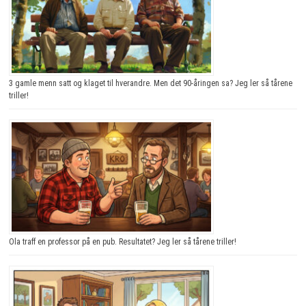
3 gamle menn satt og klaget til hverandre. Men det 90-åringen sa? Jeg ler så tårene
triller!
Ola traff en professor på en pub. Resultatet? Jeg ler så tårene triller!