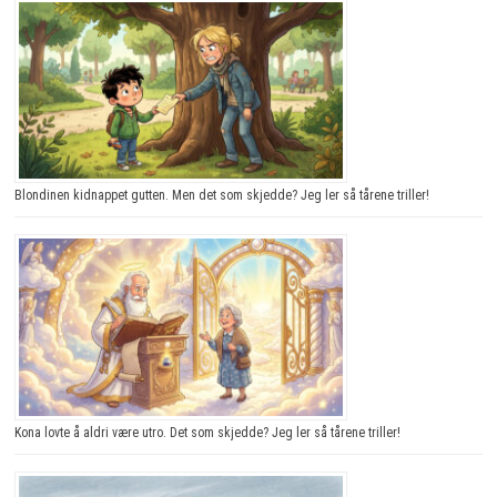
Blondinen kidnappet gutten. Men det som skjedde? Jeg ler så tårene triller!
Kona lovte å aldri være utro. Det som skjedde? Jeg ler så tårene triller!