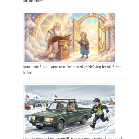
tårene triller!
Kona lovte å aldri være utro. Det som skjedde? Jeg ler så tårene
triller!
Han ble stoppet i politikontroll. Men det som skjedde? Jeg ler så