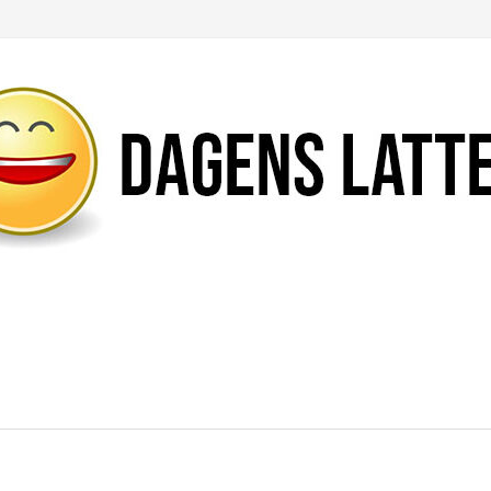
Likte du denne artikkelen?
DEL den gjerne!
Del på Facebook
Nei takk