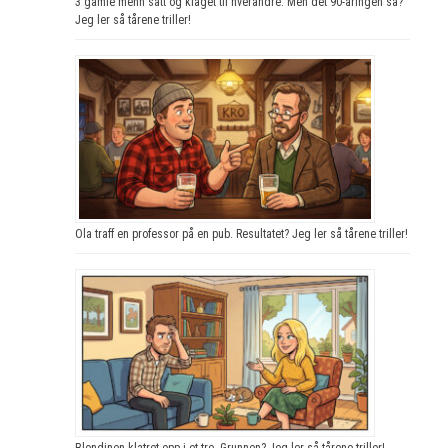
3 gamle menn satt og klaget til hverandre. Men det 90-åringen sa?
Jeg ler så tårene triller!
Ola traff en professor på en pub. Resultatet? Jeg ler så tårene triller!
Blondinen klatret opp i et tre. Grunnen? Jeg ler så tårene triller!