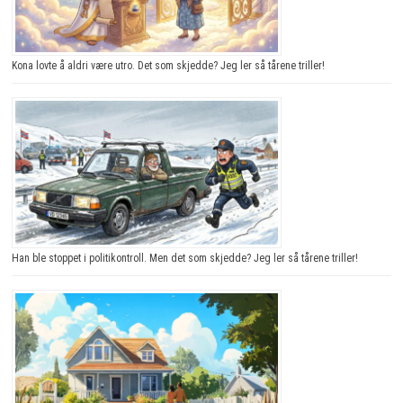
Kona lovte å aldri være utro. Det som skjedde? Jeg ler så tårene triller!
Han ble stoppet i politikontroll. Men det som skjedde? Jeg ler så tårene triller!