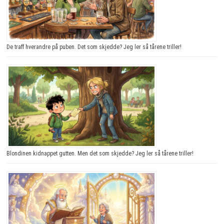
De traff hverandre på puben. Det som skjedde? Jeg ler så tårene triller!
Blondinen kidnappet gutten. Men det som skjedde? Jeg ler så tårene triller!