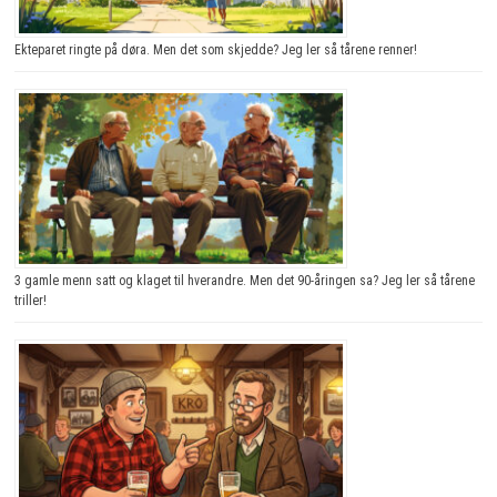
Ekteparet ringte på døra. Men det som skjedde? Jeg ler så tårene renner!
3 gamle menn satt og klaget til hverandre. Men det 90-åringen sa? Jeg ler så tårene
triller!