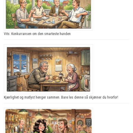
Vits: Konkurransen om den smarteste hunden
Kjærlighet og matlyst henger sammen. Bare les denne så skjønner du hvorfor!