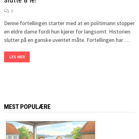
0
Denne fortellingen starter med at en politimann stopper
en eldre dame fordi hun kjører for langsomt. Historien
slutter på en ganske uventet måte. Fortellingen har …
POLITIET
LES MER
STOPPET
5
GAMLE
DAMER
PÅ
VEIEN.
NÅR
VI
FÅR
VITE
HVORFOR
MEST POPULÆRE
KLARER
VI
IKKE
SLUTTE
Å
LE!