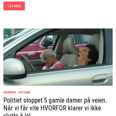
PENSJONISTENE
LES MER
KLAGET
PÅ
PARKERINGSBOTEN.
RESULTATET?
JEG
LER
SÅ
TÅRENE
TRILLER!
HUMOR
/
VITSER
Politiet stoppet 5 gamle damer på veien.
Når vi får vite HVORFOR klarer vi ikke
slutte å le!