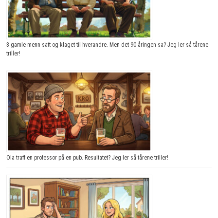
3 gamle menn satt og klaget til hverandre. Men det 90-åringen sa? Jeg ler så tårene
triller!
Ola traff en professor på en pub. Resultatet? Jeg ler så tårene triller!