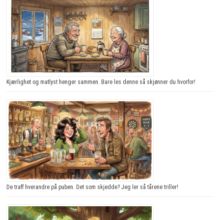
Kjærlighet og matlyst henger sammen. Bare les denne så skjønner du hvorfor!
De traff hverandre på puben. Det som skjedde? Jeg ler så tårene triller!