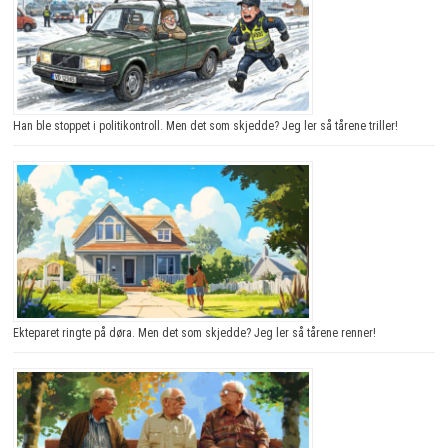
Han ble stoppet i politikontroll. Men det som skjedde? Jeg ler så tårene triller!
Ekteparet ringte på døra. Men det som skjedde? Jeg ler så tårene renner!