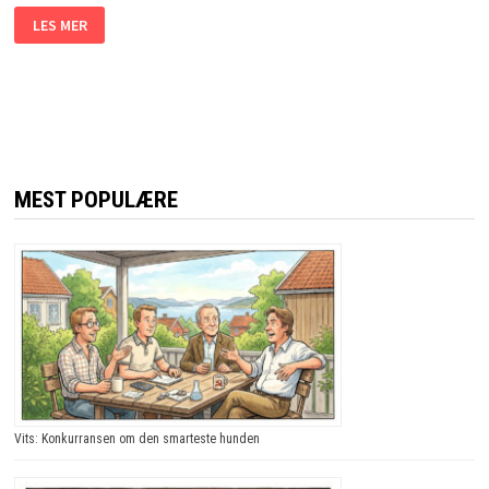
TO
LES MER
BLINDE
PILOTER
KOMMER
INN
PÅ
ET
FLY.
DET
SOM
SKJER?
JEG
MEST POPULÆRE
LER
SÅ
TÅRENE
TRILLER!
Vits: Konkurransen om den smarteste hunden