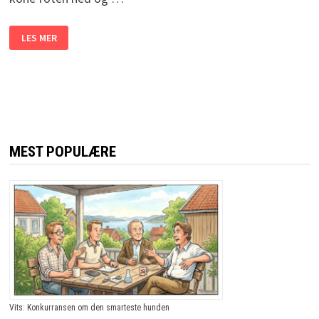
KONA
LES MER
SA
EGENTLIG
AT
HAN
IKKE
FIKK
DRA
PÅ
FISKETUR
MED
GUTTA.
MEST POPULÆRE
LØSNINGEN?
JEG
LER
MEG
SKAKK
IHJEL!
Vits: Konkurransen om den smarteste hunden