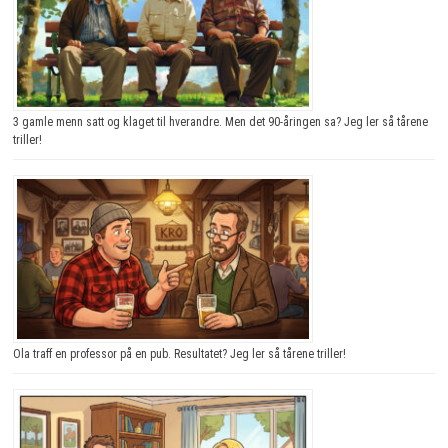
3 gamle menn satt og klaget til hverandre. Men det 90-åringen sa? Jeg ler så tårene
triller!
Ola traff en professor på en pub. Resultatet? Jeg ler så tårene triller!