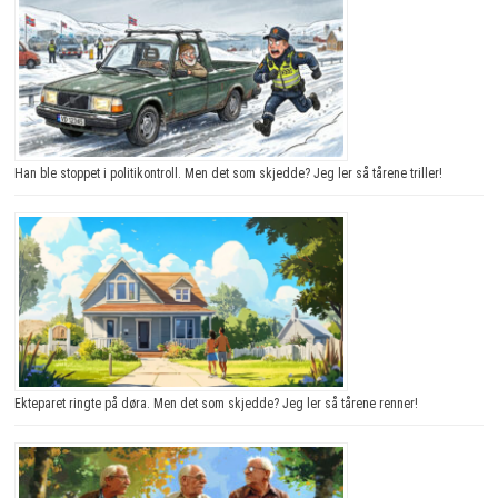
Han ble stoppet i politikontroll. Men det som skjedde? Jeg ler så tårene triller!
Ekteparet ringte på døra. Men det som skjedde? Jeg ler så tårene renner!