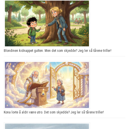
Blondinen kidnappet gutten. Men det som skjedde? Jeg ler så tårene triller!
Kona lovte å aldri være utro. Det som skjedde? Jeg ler så tårene triller!