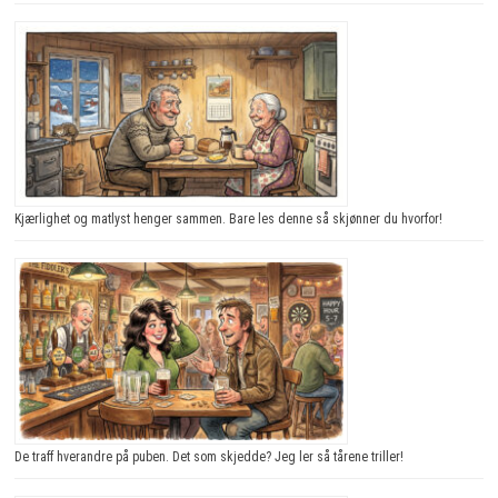
Kjærlighet og matlyst henger sammen. Bare les denne så skjønner du hvorfor!
De traff hverandre på puben. Det som skjedde? Jeg ler så tårene triller!