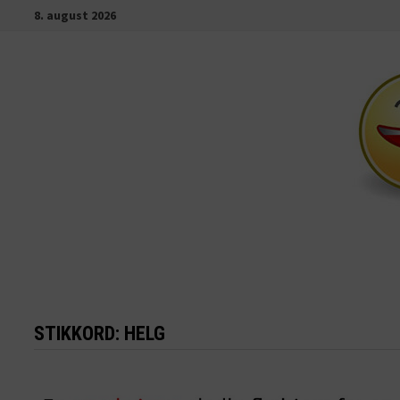
Gå
8. august 2026
til
innhold
STIKKORD:
HELG