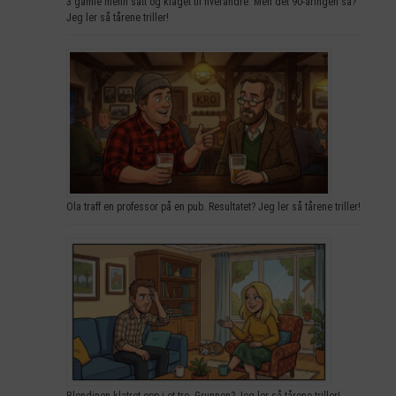
3 gamle menn satt og klaget til hverandre. Men det 90-åringen sa?
Jeg ler så tårene triller!
Ola traff en professor på en pub. Resultatet? Jeg ler så tårene triller!
Blondinen klatret opp i et tre. Grunnen? Jeg ler så tårene triller!