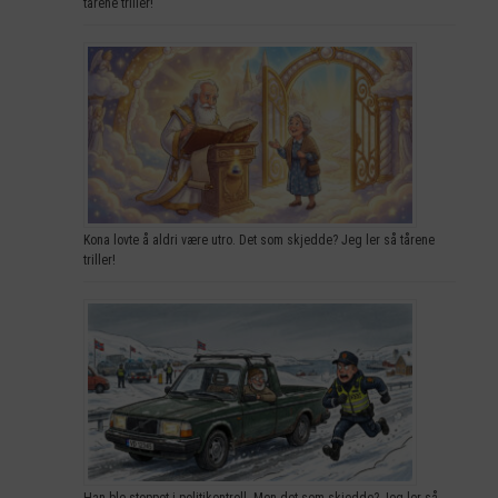
tårene triller!
Kona lovte å aldri være utro. Det som skjedde? Jeg ler så tårene
triller!
Han ble stoppet i politikontroll. Men det som skjedde? Jeg ler så