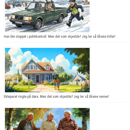
Han ble stoppet i politikontroll. Men det som skjedde? Jeg ler så tårene triller!
Ekteparet ringte på døra. Men det som skjedde? Jeg ler så tårene renner!