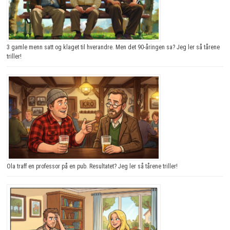
3 gamle menn satt og klaget til hverandre. Men det 90-åringen sa? Jeg ler så tårene
triller!
Ola traff en professor på en pub. Resultatet? Jeg ler så tårene triller!