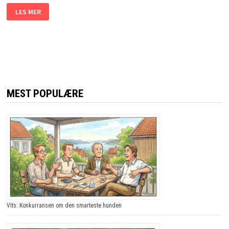
NORDMENNENE
LES MER
BLIR
STOPPET
I
DEN
SVENSKE
TOLLEN.
GRUNNEN?
JEG
LER
SÅ
TÅRENE
MEST POPULÆRE
TRILLER!
Vits: Konkurransen om den smarteste hunden