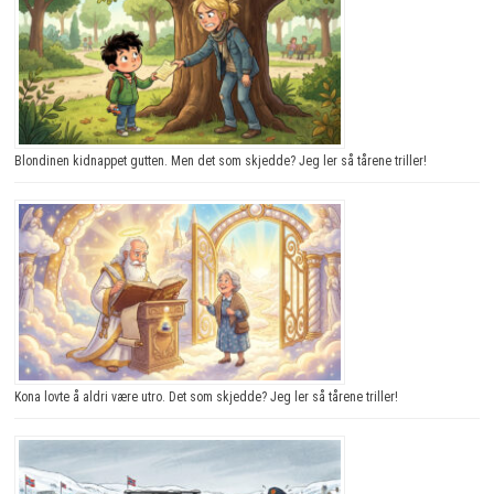
Blondinen kidnappet gutten. Men det som skjedde? Jeg ler så tårene triller!
Kona lovte å aldri være utro. Det som skjedde? Jeg ler så tårene triller!