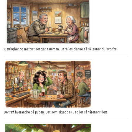
Kjærlighet og matlyst henger sammen. Bare les denne så skjønner du hvorfor!
De traff hverandre på puben. Det som skjedde? Jeg ler så tårene triller!