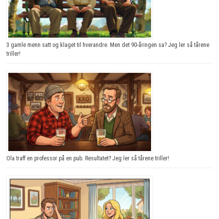
3 gamle menn satt og klaget til hverandre. Men det 90-åringen sa? Jeg ler så tårene
triller!
Ola traff en professor på en pub. Resultatet? Jeg ler så tårene triller!