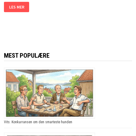
NORDMENNENE
LES MER
BLIR
STOPPET
I
DEN
SVENSKE
TOLLEN.
GRUNNEN?
JEG
LER
SÅ
TÅRENE
MEST POPULÆRE
TRILLER!
Vits: Konkurransen om den smarteste hunden