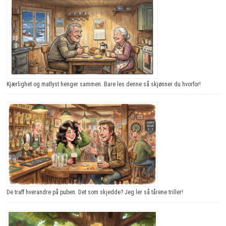
Kjærlighet og matlyst henger sammen. Bare les denne så skjønner du hvorfor!
De traff hverandre på puben. Det som skjedde? Jeg ler så tårene triller!