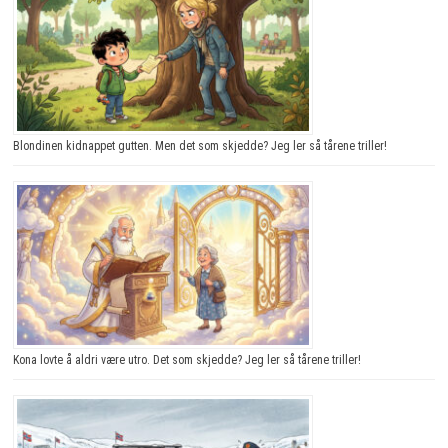
Blondinen kidnappet gutten. Men det som skjedde? Jeg ler så tårene triller!
Kona lovte å aldri være utro. Det som skjedde? Jeg ler så tårene triller!