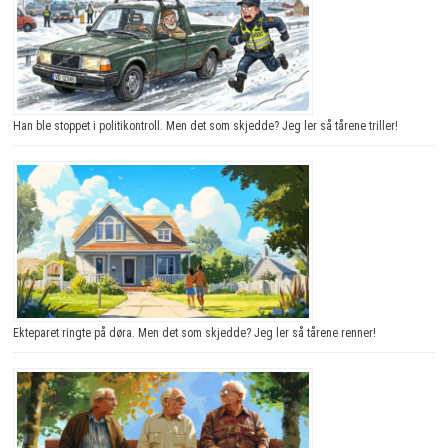
Han ble stoppet i politikontroll. Men det som skjedde? Jeg ler så tårene triller!
Ekteparet ringte på døra. Men det som skjedde? Jeg ler så tårene renner!