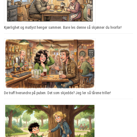
Kjærlighet og matlyst henger sammen. Bare les denne så skjønner du hvorfor!
De traff hverandre på puben. Det som skjedde? Jeg ler så tårene triller!