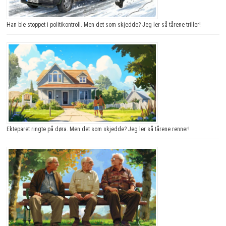
Han ble stoppet i politikontroll. Men det som skjedde? Jeg ler så tårene triller!
Ekteparet ringte på døra. Men det som skjedde? Jeg ler så tårene renner!