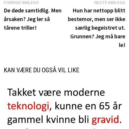
Innleggsnavigasjon
Forrige
N
FORRIGE INNLEGG
NESTE INNLEGG
innlegg:
i
De døde samtidlig. Men
Hun har nettopp blitt
årsaken? Jeg ler så
bestemor, men ser ikke
tårene triller!
særlig begeistret ut.
Grunnen? Jeg må bare
le!
KAN VÆRE DU OGSÅ VIL LIKE