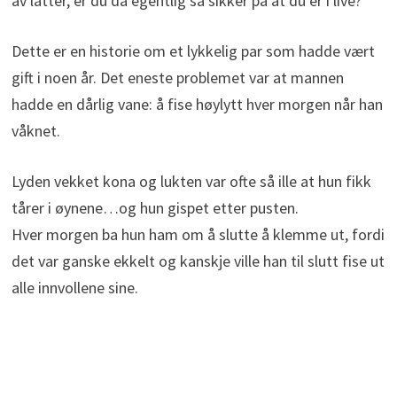
av latter, er du da egentlig så sikker på at du er i live?
Dette er en historie om et lykkelig par som hadde vært
gift i noen år. Det eneste problemet var at mannen
hadde en dårlig vane: å fise høylytt hver morgen når han
våknet.
Lyden vekket kona og lukten var ofte så ille at hun fikk
tårer i øynene…og hun gispet etter pusten.
Hver morgen ba hun ham om å slutte å klemme ut, fordi
det var ganske ekkelt og kanskje ville han til slutt fise ut
alle innvollene sine.