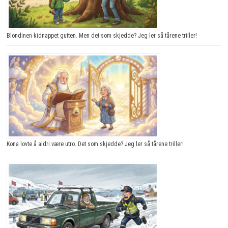
Blondinen kidnappet gutten. Men det som skjedde? Jeg ler så tårene triller!
Kona lovte å aldri være utro. Det som skjedde? Jeg ler så tårene triller!