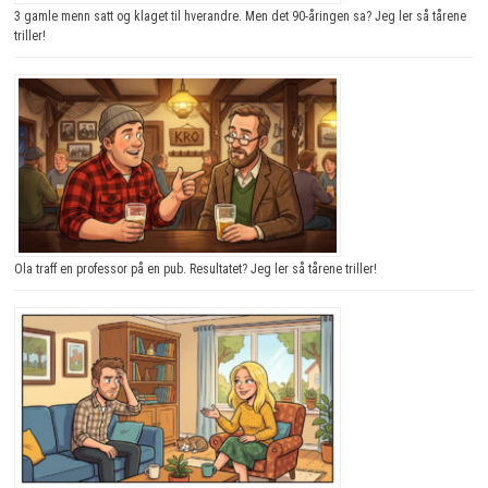
3 gamle menn satt og klaget til hverandre. Men det 90-åringen sa? Jeg ler så tårene
triller!
Ola traff en professor på en pub. Resultatet? Jeg ler så tårene triller!