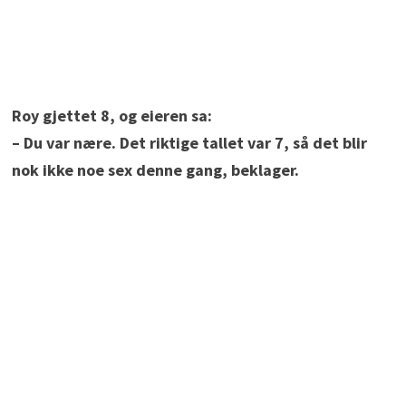
Roy gjettet 8, og eieren sa:
– Du var nære. Det riktige tallet var 7, så det blir
nok ikke noe sex denne gang, beklager.