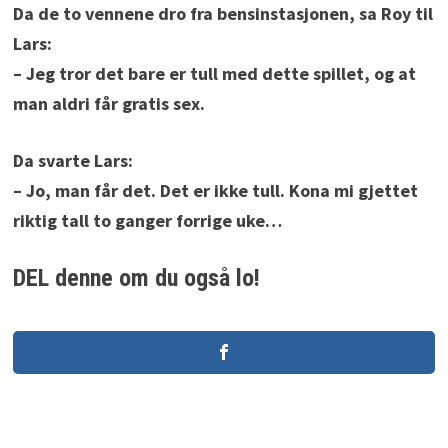
Da de to vennene dro fra bensinstasjonen, sa Roy til
Lars:
– Jeg tror det bare er tull med dette spillet, og at
man aldri får gratis sex.
Da svarte Lars:
– Jo, man får det. Det er ikke tull. Kona mi gjettet
riktig tall to ganger forrige uke…
DEL denne om du også lo!