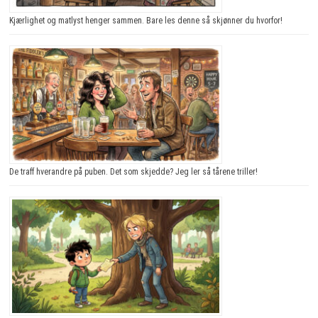
Kjærlighet og matlyst henger sammen. Bare les denne så skjønner du hvorfor!
De traff hverandre på puben. Det som skjedde? Jeg ler så tårene triller!