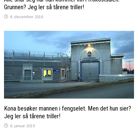
Grunnen? Jeg ler så tårene triller!
6. desember 2016
Kona besøker mannen i fengselet. Men det hun sier?
Jeg ler så tårene triller!
6. januar 2019