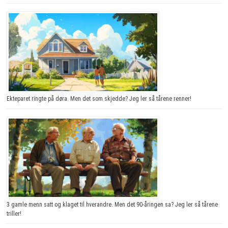
Ekteparet ringte på døra. Men det som skjedde? Jeg ler så tårene renner!
3 gamle menn satt og klaget til hverandre. Men det 90-åringen sa? Jeg ler så tårene
triller!