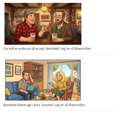
Ola traff en professor på en pub. Resultatet? Jeg ler så tårene triller!
Blondinen klatret opp i et tre. Grunnen? Jeg ler så tårene triller!