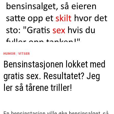
HUMOR
/
VITSER
Bensinstasjonen lokket med
gratis sex. Resultatet? Jeg
ler så tårene triller!
En bensinstasjon ville øke bensinsalget, så