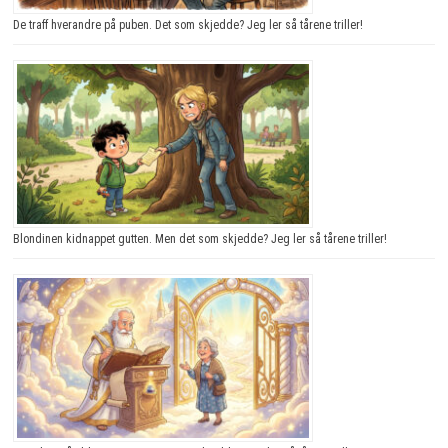
De traff hverandre på puben. Det som skjedde? Jeg ler så tårene triller!
Blondinen kidnappet gutten. Men det som skjedde? Jeg ler så tårene triller!