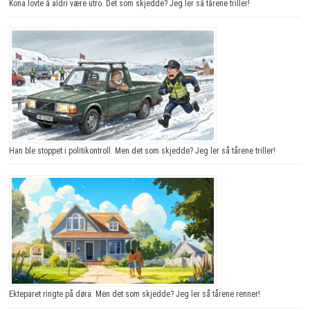
Kona lovte å aldri være utro. Det som skjedde? Jeg ler så tårene triller!
Han ble stoppet i politikontroll. Men det som skjedde? Jeg ler så tårene triller!
Ekteparet ringte på døra. Men det som skjedde? Jeg ler så tårene renner!