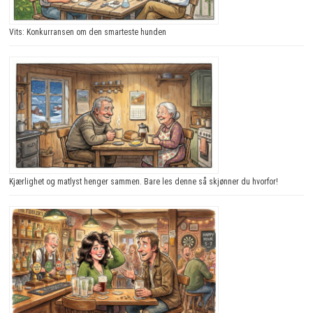
Vits: Konkurransen om den smarteste hunden
Kjærlighet og matlyst henger sammen. Bare les denne så skjønner du hvorfor!