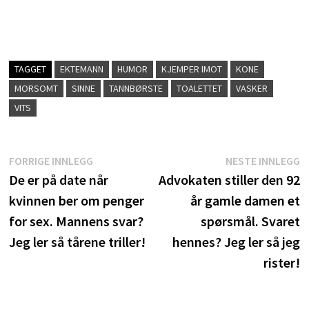
TAGGET
EKTEMANN
HUMOR
KJEMPER IMOT
KONE
MORSOMT
SINNE
TANNBØRSTE
TOALETTET
VASKER
VITS
Innleggsnavigasjon
Forrige
N
FORRIGE INNLEGG
NESTE INNLEGG
innlegg:
i
De er på date når
Advokaten stiller den 92
kvinnen ber om penger
år gamle damen et
for sex. Mannens svar?
spørsmål. Svaret
Jeg ler så tårene triller!
hennes? Jeg ler så jeg
rister!