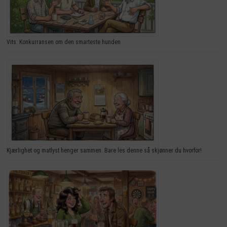
Vits: Konkurransen om den smarteste hunden
Kjærlighet og matlyst henger sammen. Bare les denne så skjønner du hvorfor!