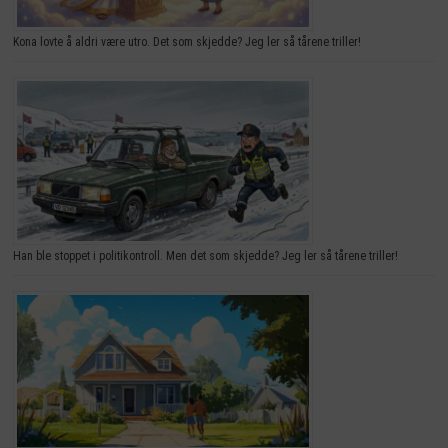
Kona lovte å aldri være utro. Det som skjedde? Jeg ler så tårene triller!
Han ble stoppet i politikontroll. Men det som skjedde? Jeg ler så tårene triller!