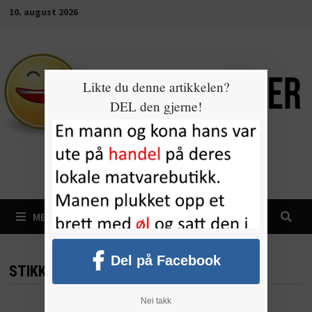
Gå
10. august 2026
til
innhold
Likte du denne artikkelen?
DEL den gjerne!
MENY
Del på Facebook
STIKKORD:
VAKKER
Nei takk