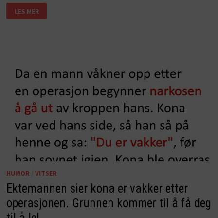
KONA
LES MER
NEKTER
SIN
MANN
Å
KJØPE
ØL.
MANNENS
SVAR?
JEG
LER
SÅ
JEG
RISTER!
HUMOR
/
VITSER
Ektemannen sier kona er vakker etter
operasjonen. Grunnen kommer til å få deg
til å le!