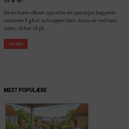
Da en mann våkner opp etter en operasjon begynner
narkosen å gå ut av kroppen hans. Kona var ved hans
siden, så han så på …
EKTEMANNEN
LES MER
SIER
KONA
ER
VAKKER
ETTER
OPERASJONEN.
GRUNNEN
KOMMER
TIL
Å
FÅ
MEST POPULÆRE
DEG
TIL
Å
LE!