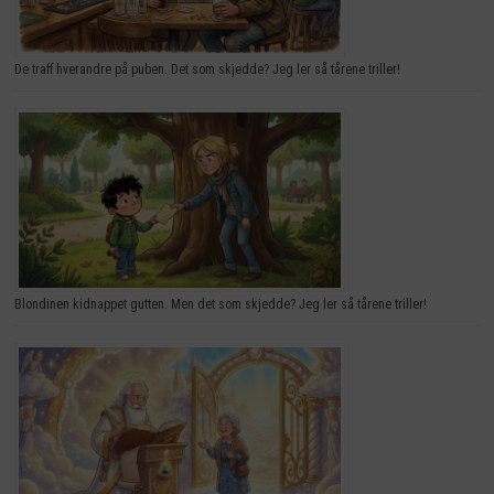
De traff hverandre på puben. Det som skjedde? Jeg ler så tårene triller!
Blondinen kidnappet gutten. Men det som skjedde? Jeg ler så tårene triller!