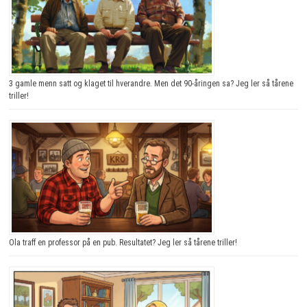
3 gamle menn satt og klaget til hverandre. Men det 90-åringen sa? Jeg ler så tårene
triller!
Ola traff en professor på en pub. Resultatet? Jeg ler så tårene triller!