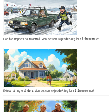
Han ble stoppet i politikontroll. Men det som skjedde? Jeg ler så tårene triller!
Ekteparet ringte på døra. Men det som skjedde? Jeg ler så tårene renner!