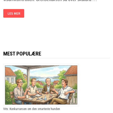
TURISTEN
LES MER
REISER
TIL
USA
FOR
FØRSTE
GANG,
OG
FÅR
TRØBBEL
MED
GRENSEVAKTEN.
MEST POPULÆRE
GRUNNEN?
JEG
LER
SÅ
JEG
GRÅTER!
Vits: Konkurransen om den smarteste hunden