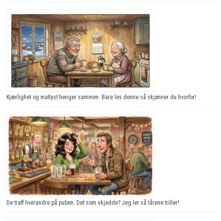
Kjærlighet og matlyst henger sammen. Bare les denne så skjønner du hvorfor!
De traff hverandre på puben. Det som skjedde? Jeg ler så tårene triller!