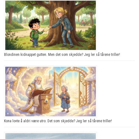
Blondinen kidnappet gutten. Men det som skjedde? Jeg ler så tårene triller!
Kona lovte å aldri være utro. Det som skjedde? Jeg ler så tårene triller!