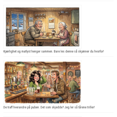
Kjærlighet og matlyst henger sammen. Bare les denne så skjønner du hvorfor!
De traff hverandre på puben. Det som skjedde? Jeg ler så tårene triller!