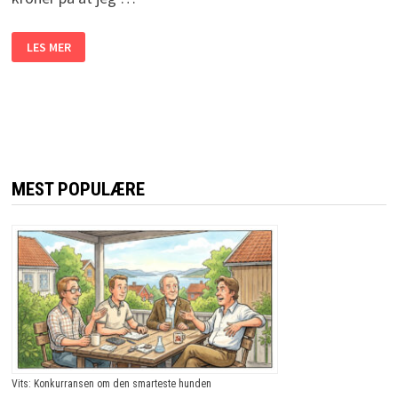
EN
LES MER
FYLLIK
TISSER
PÅ
BARDISKEN
UTEN
Å
FÅ
JULING.
NÅR
HAN
AVSLØRER
MEST POPULÆRE
HEMMELIGHETEN?
JEG
LER
SÅ
TÅRENE
TRILLER!
Vits: Konkurransen om den smarteste hunden