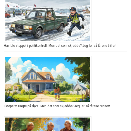
Han ble stoppet i politikontroll. Men det som skjedde? Jeg ler så tårene triller!
Ekteparet ringte på døra. Men det som skjedde? Jeg ler så tårene renner!