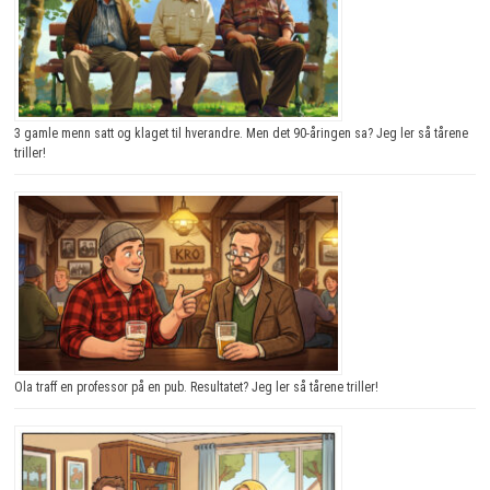
3 gamle menn satt og klaget til hverandre. Men det 90-åringen sa? Jeg ler så tårene
triller!
Ola traff en professor på en pub. Resultatet? Jeg ler så tårene triller!