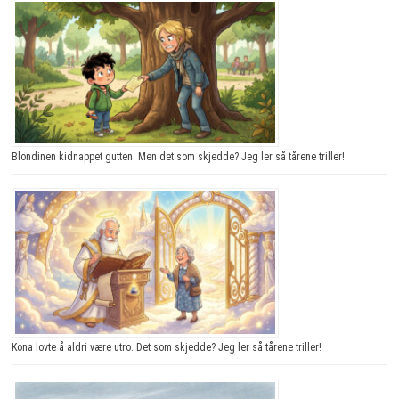
Blondinen kidnappet gutten. Men det som skjedde? Jeg ler så tårene triller!
Kona lovte å aldri være utro. Det som skjedde? Jeg ler så tårene triller!