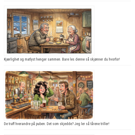
Kjærlighet og matlyst henger sammen. Bare les denne så skjønner du hvorfor!
De traff hverandre på puben. Det som skjedde? Jeg ler så tårene triller!