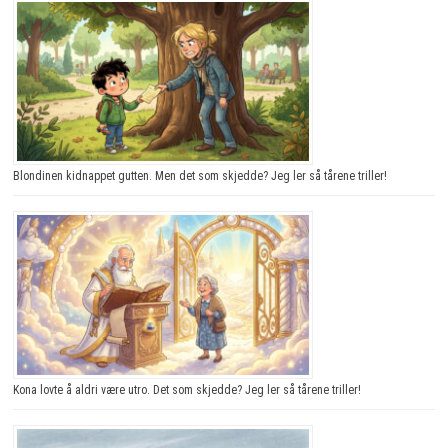
Blondinen kidnappet gutten. Men det som skjedde? Jeg ler så tårene triller!
Kona lovte å aldri være utro. Det som skjedde? Jeg ler så tårene triller!