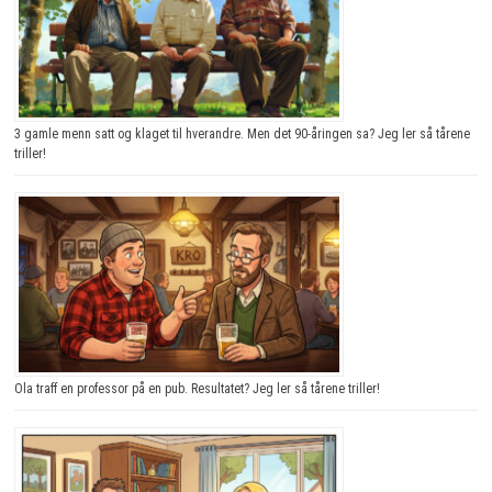
3 gamle menn satt og klaget til hverandre. Men det 90-åringen sa? Jeg ler så tårene
triller!
Ola traff en professor på en pub. Resultatet? Jeg ler så tårene triller!