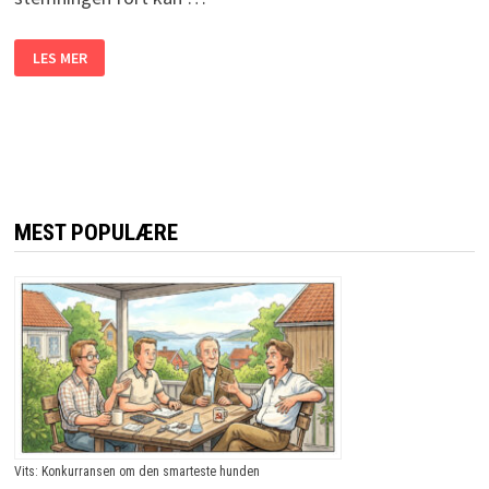
DE
LES MER
ER
PÅ
DATE
NÅR
KVINNEN
BER
OM
PENGER
FOR
SEX.
MANNENS
MEST POPULÆRE
SVAR?
JEG
LER
SÅ
TÅRENE
TRILLER!
Vits: Konkurransen om den smarteste hunden