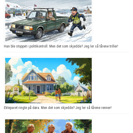
Han ble stoppet i politikontroll. Men det som skjedde? Jeg ler så tårene triller!
Ekteparet ringte på døra. Men det som skjedde? Jeg ler så tårene renner!