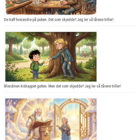
De traff hverandre på puben. Det som skjedde? Jeg ler så tårene triller!
Blondinen kidnappet gutten. Men det som skjedde? Jeg ler så tårene triller!