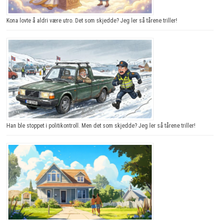
Kona lovte å aldri være utro. Det som skjedde? Jeg ler så tårene triller!
Han ble stoppet i politikontroll. Men det som skjedde? Jeg ler så tårene triller!