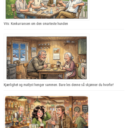
Vits: Konkurransen om den smarteste hunden
Kjærlighet og matlyst henger sammen. Bare les denne så skjønner du hvorfor!