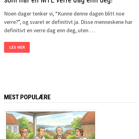
Noen dager tenker vi, “Kunne denne dagen blitt noe
verre?”, og svaret er definitivt ja. Disse menneskene har
definitivt en verre dag enn deg, uten …
DET
LES MER
KUNNE
VÆRT
VERRE:
HER
ER
9
PERSONER
SOM
HAR
EN
MYE
MEST POPULÆRE
VERRE
DAG
ENN
DEG!