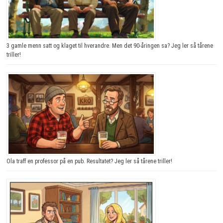
3 gamle menn satt og klaget til hverandre. Men det 90-åringen sa? Jeg ler så tårene
triller!
Ola traff en professor på en pub. Resultatet? Jeg ler så tårene triller!