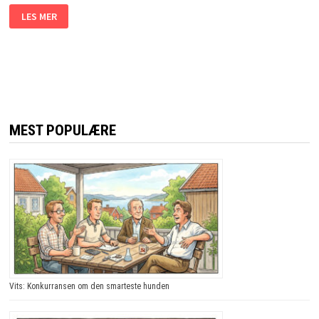
BRØDRENE
LES MER
BLIR
UTSATT
FOR
EN
BILULYKKE.
MEN
GRUNNEN?
JEG
LER
SÅ
JEG
MEST POPULÆRE
RISTER!
Vits: Konkurransen om den smarteste hunden