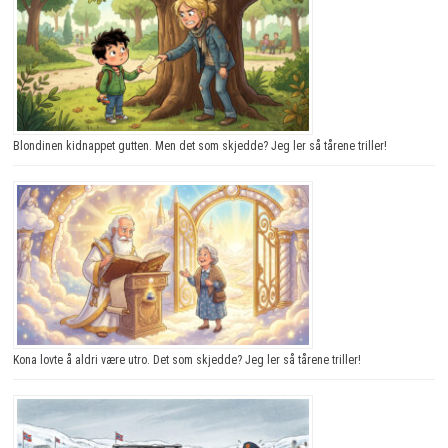
Blondinen kidnappet gutten. Men det som skjedde? Jeg ler så tårene triller!
Kona lovte å aldri være utro. Det som skjedde? Jeg ler så tårene triller!