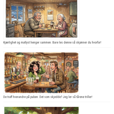
Kjærlighet og matlyst henger sammen. Bare les denne så skjønner du hvorfor!
De traff hverandre på puben. Det som skjedde? Jeg ler så tårene triller!