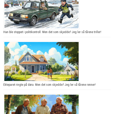
Han ble stoppet i politikontroll. Men det som skjedde? Jeg ler så tårene triller!
Ekteparet ringte på døra. Men det som skjedde? Jeg ler så tårene renner!