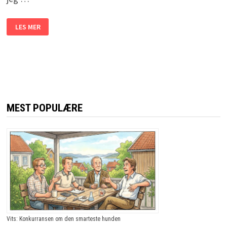
FRANK
LES MER
SKRØT
AV
AT
HAN
KJENTE
ALLE.
DA
BLE
SJEFEN
LEI,
OG
MEST POPULÆRE
BESTEMTE
SEG
FOR
Å
AVSLØRE
HAM.
JEG
LER
SÅ
TÅRENE
TRILLER!
Vits: Konkurransen om den smarteste hunden