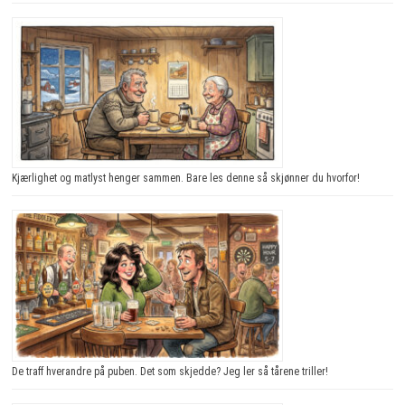
Kjærlighet og matlyst henger sammen. Bare les denne så skjønner du hvorfor!
De traff hverandre på puben. Det som skjedde? Jeg ler så tårene triller!