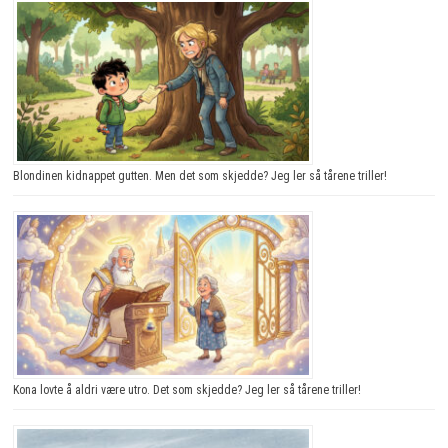
Blondinen kidnappet gutten. Men det som skjedde? Jeg ler så tårene triller!
Kona lovte å aldri være utro. Det som skjedde? Jeg ler så tårene triller!