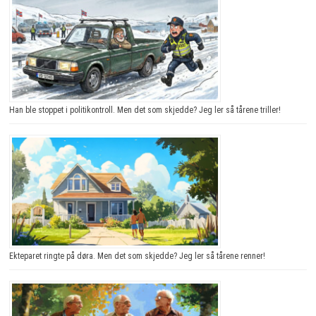
Han ble stoppet i politikontroll. Men det som skjedde? Jeg ler så tårene triller!
Ekteparet ringte på døra. Men det som skjedde? Jeg ler så tårene renner!