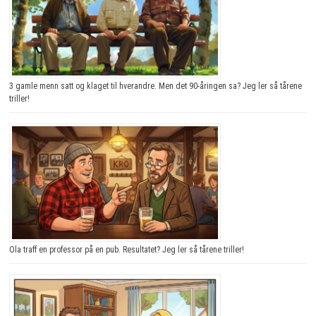
3 gamle menn satt og klaget til hverandre. Men det 90-åringen sa? Jeg ler så tårene
triller!
Ola traff en professor på en pub. Resultatet? Jeg ler så tårene triller!