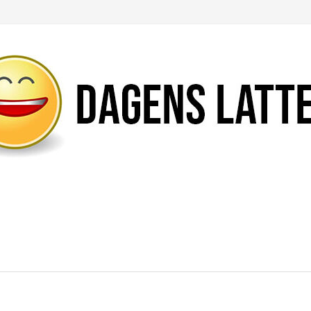
Likte du denne artikkelen?
DEL den gjerne!
Del på Facebook
Nei takk