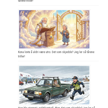
tårene triller!
Kona lovte å aldri være utro. Det som skjedde? Jeg ler så tårene
triller!
Han ble stoppet i politikontroll. Men det som skjedde? Jeg ler så