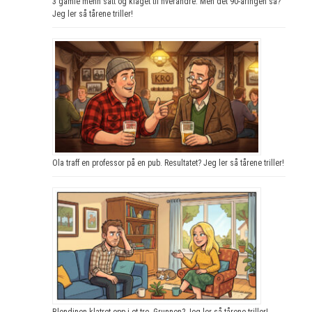
3 gamle menn satt og klaget til hverandre. Men det 90-åringen sa?
Jeg ler så tårene triller!
Ola traff en professor på en pub. Resultatet? Jeg ler så tårene triller!
Blondinen klatret opp i et tre. Grunnen? Jeg ler så tårene triller!