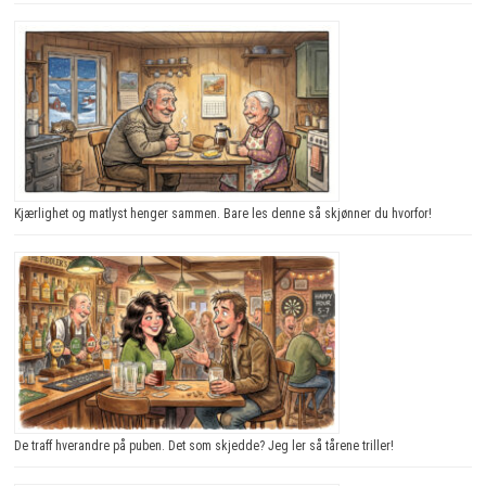
Kjærlighet og matlyst henger sammen. Bare les denne så skjønner du hvorfor!
De traff hverandre på puben. Det som skjedde? Jeg ler så tårene triller!