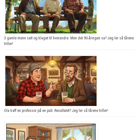
3 gamle menn satt og klaget til hverandre. Men det 90-åringen sa? Jeg ler så tårene
triller!
Ola traff en professor på en pub. Resultatet? Jeg ler så tårene triller!