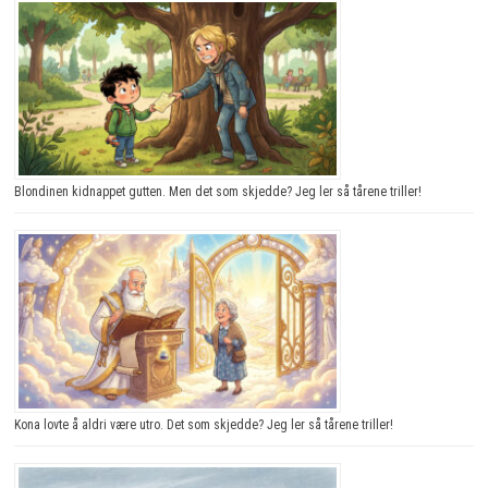
Blondinen kidnappet gutten. Men det som skjedde? Jeg ler så tårene triller!
Kona lovte å aldri være utro. Det som skjedde? Jeg ler så tårene triller!