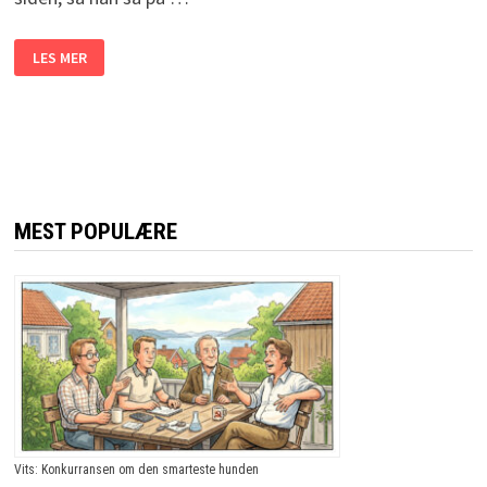
EKTEMANNEN
LES MER
SIER
KONA
ER
VAKKER
ETTER
OPERASJONEN.
GRUNNEN
KOMMER
TIL
Å
FÅ
MEST POPULÆRE
DEG
TIL
Å
LE!
Vits: Konkurransen om den smarteste hunden