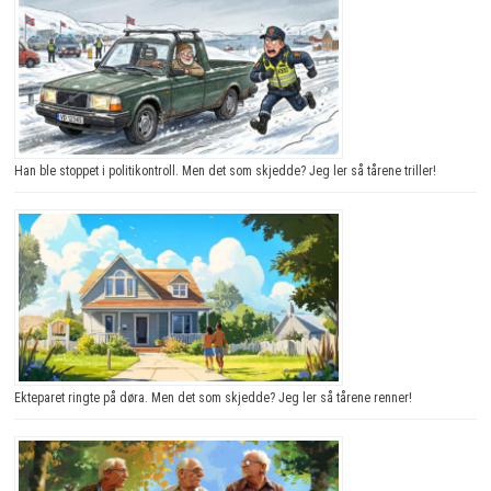
Han ble stoppet i politikontroll. Men det som skjedde? Jeg ler så tårene triller!
Ekteparet ringte på døra. Men det som skjedde? Jeg ler så tårene renner!