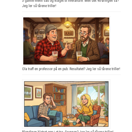
3 gamle menn satt og klaget til hverandre. Men det 90-åringen sa?
Jeg ler så tårene triller!
Ola traff en professor på en pub. Resultatet? Jeg ler så tårene triller!
Blondinen klatret opp i et tre. Grunnen? Jeg ler så tårene triller!