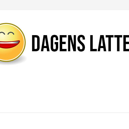
Likte du denne artikkelen?
DEL den gjerne!
Del på Facebook
Nei takk