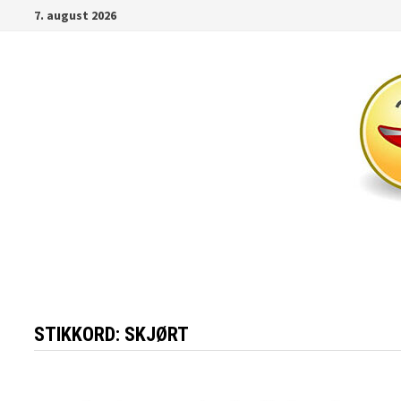
Gå
7. august 2026
til
innhold
STIKKORD:
SKJØRT