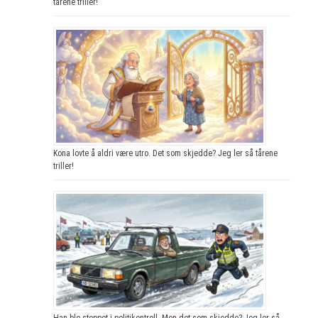
tårene triller!
Kona lovte å aldri være utro. Det som skjedde? Jeg ler så tårene
triller!
Han ble stoppet i politikontroll. Men det som skjedde? Jeg ler så