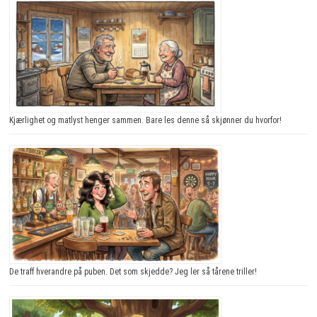
Kjærlighet og matlyst henger sammen. Bare les denne så skjønner du hvorfor!
De traff hverandre på puben. Det som skjedde? Jeg ler så tårene triller!