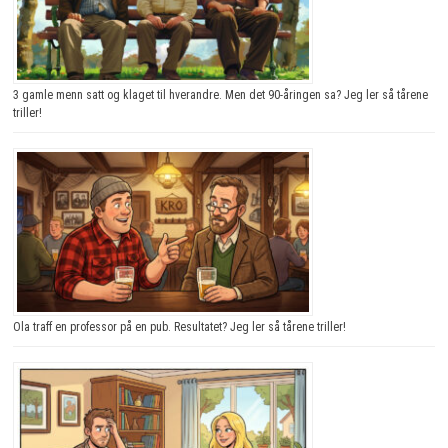
3 gamle menn satt og klaget til hverandre. Men det 90-åringen sa? Jeg ler så tårene
triller!
Ola traff en professor på en pub. Resultatet? Jeg ler så tårene triller!