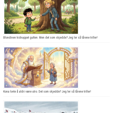
Blondinen kidnappet gutten. Men det som skjedde? Jeg ler så tårene triller!
Kona lovte å aldri være utro. Det som skjedde? Jeg ler så tårene triller!