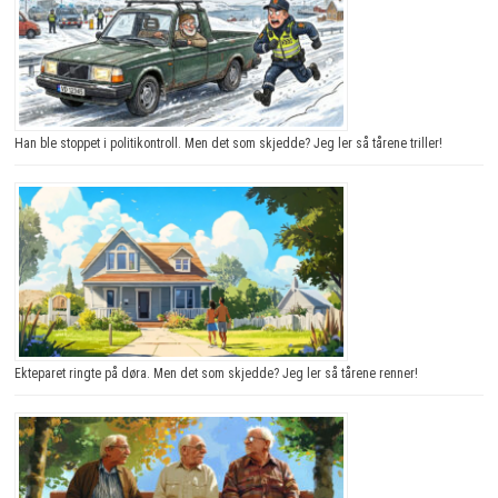
Han ble stoppet i politikontroll. Men det som skjedde? Jeg ler så tårene triller!
Ekteparet ringte på døra. Men det som skjedde? Jeg ler så tårene renner!