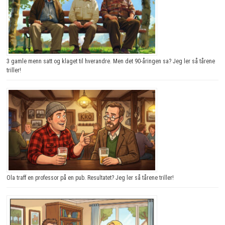
3 gamle menn satt og klaget til hverandre. Men det 90-åringen sa? Jeg ler så tårene
triller!
Ola traff en professor på en pub. Resultatet? Jeg ler så tårene triller!