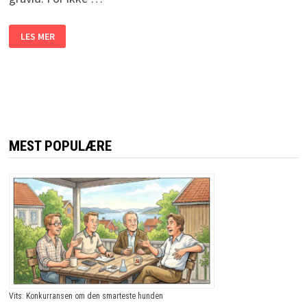
HAN
LES MER
GJØR
SIN
ITALIENSKE
ELSKERINNE
GRAVID,
OG
SKAL
SKJULE
DET
FRA
KONA.
MEST POPULÆRE
LØSNINGEN?
JEG
LER
SÅ
JEG
RISTER!
Vits: Konkurransen om den smarteste hunden