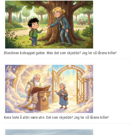
Blondinen kidnappet gutten. Men det som skjedde? Jeg ler så tårene triller!
Kona lovte å aldri være utro. Det som skjedde? Jeg ler så tårene triller!