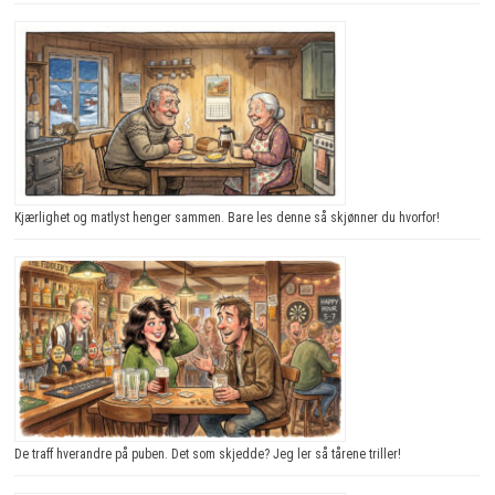
Kjærlighet og matlyst henger sammen. Bare les denne så skjønner du hvorfor!
De traff hverandre på puben. Det som skjedde? Jeg ler så tårene triller!