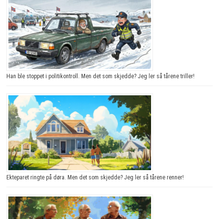
Han ble stoppet i politikontroll. Men det som skjedde? Jeg ler så tårene triller!
Ekteparet ringte på døra. Men det som skjedde? Jeg ler så tårene renner!