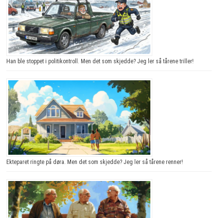
Han ble stoppet i politikontroll. Men det som skjedde? Jeg ler så tårene triller!
Ekteparet ringte på døra. Men det som skjedde? Jeg ler så tårene renner!