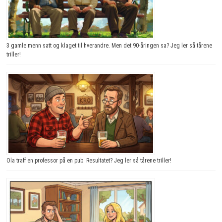
3 gamle menn satt og klaget til hverandre. Men det 90-åringen sa? Jeg ler så tårene
triller!
Ola traff en professor på en pub. Resultatet? Jeg ler så tårene triller!