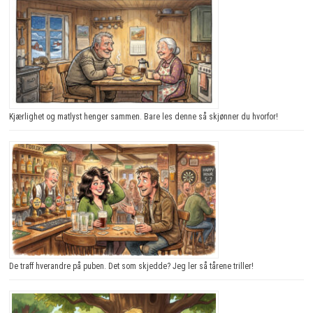
Kjærlighet og matlyst henger sammen. Bare les denne så skjønner du hvorfor!
De traff hverandre på puben. Det som skjedde? Jeg ler så tårene triller!