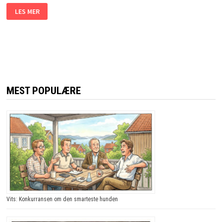
DE
LES MER
SPURTE
BARNA
HVA
DE
MENTE
OM
SAMLIV.
SVARENE?
JEG
LER
SÅ
MEST POPULÆRE
TÅRENE
TRILLER!
Vits: Konkurransen om den smarteste hunden