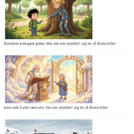
Blondinen kidnappet gutten. Men det som skjedde? Jeg ler så tårene triller!
Kona lovte å aldri være utro. Det som skjedde? Jeg ler så tårene triller!