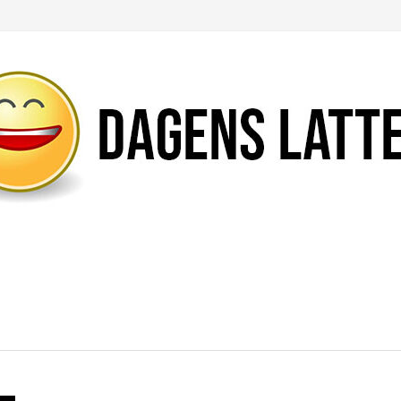
Likte du denne artikkelen?
DEL den gjerne!
Del på Facebook
Nei takk