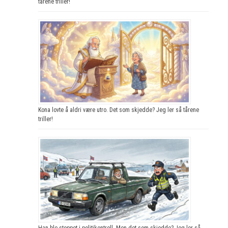
tårene triller!
Kona lovte å aldri være utro. Det som skjedde? Jeg ler så tårene
triller!
Han ble stoppet i politikontroll. Men det som skjedde? Jeg ler så