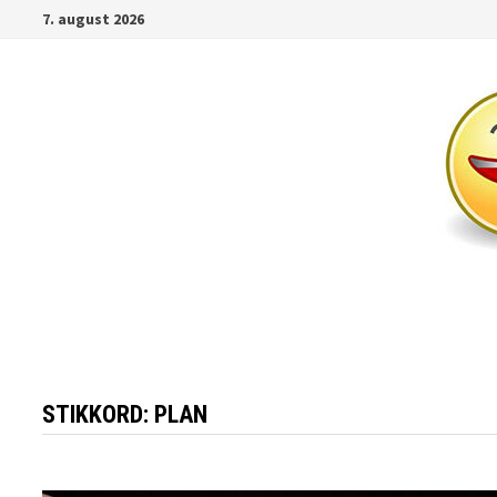
Gå
7. august 2026
til
innhold
STIKKORD:
PLAN