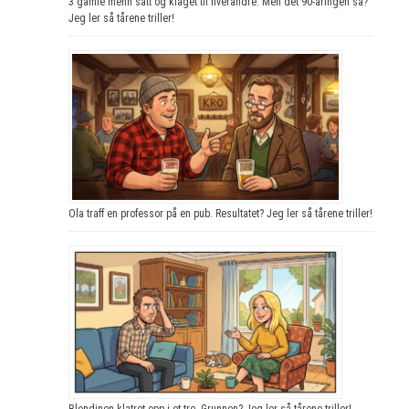
3 gamle menn satt og klaget til hverandre. Men det 90-åringen sa?
Jeg ler så tårene triller!
Ola traff en professor på en pub. Resultatet? Jeg ler så tårene triller!
Blondinen klatret opp i et tre. Grunnen? Jeg ler så tårene triller!