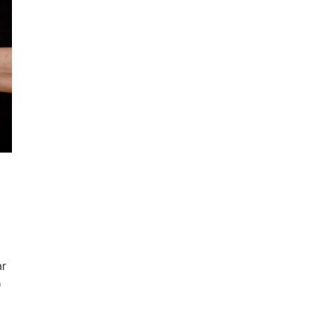
s
ar
0