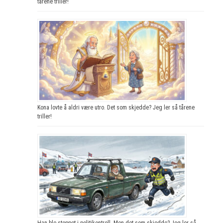
tårene triller!
Kona lovte å aldri være utro. Det som skjedde? Jeg ler så tårene
triller!
Han ble stoppet i politikontroll. Men det som skjedde? Jeg ler så