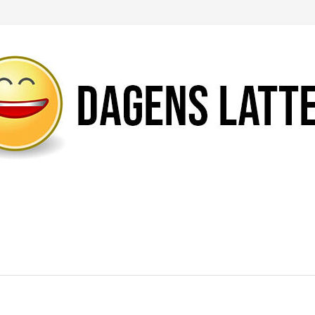
Likte du denne artikkelen?
DEL den gjerne!
Del på Facebook
Nei takk