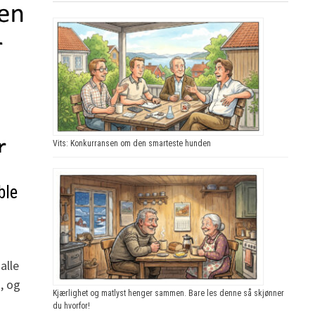
Vits: Konkurransen om den smarteste hunden
ble
alle
, og
Kjærlighet og matlyst henger sammen. Bare les denne så skjønner
du hvorfor!