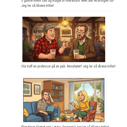
3 gamle menn satt og klaget til hverandre. Men det 90-åringen sa?
Jeg ler så tårene triller!
Ola traff en professor på en pub. Resultatet? Jeg ler så tårene triller!
Blondinen klatret opp i et tre. Grunnen? Jeg ler så tårene triller!