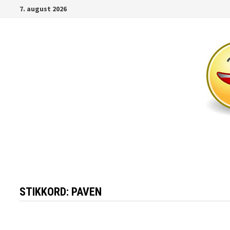
Gå
7. august 2026
til
innhold
STIKKORD:
PAVEN