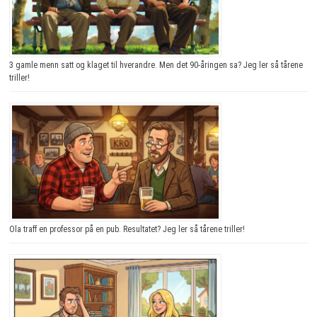
3 gamle menn satt og klaget til hverandre. Men det 90-åringen sa? Jeg ler så tårene
triller!
Ola traff en professor på en pub. Resultatet? Jeg ler så tårene triller!