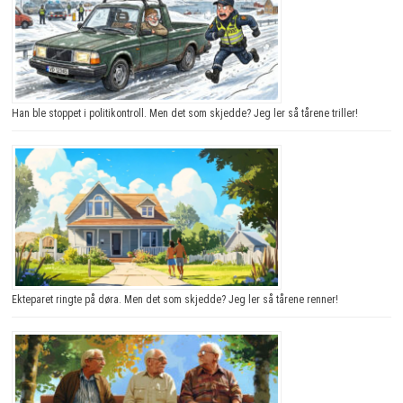
Han ble stoppet i politikontroll. Men det som skjedde? Jeg ler så tårene triller!
Ekteparet ringte på døra. Men det som skjedde? Jeg ler så tårene renner!