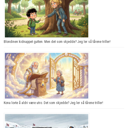
Blondinen kidnappet gutten. Men det som skjedde? Jeg ler så tårene triller!
Kona lovte å aldri være utro. Det som skjedde? Jeg ler så tårene triller!