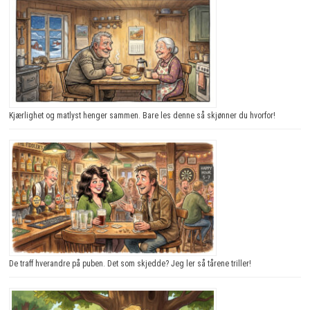
Kjærlighet og matlyst henger sammen. Bare les denne så skjønner du hvorfor!
De traff hverandre på puben. Det som skjedde? Jeg ler så tårene triller!