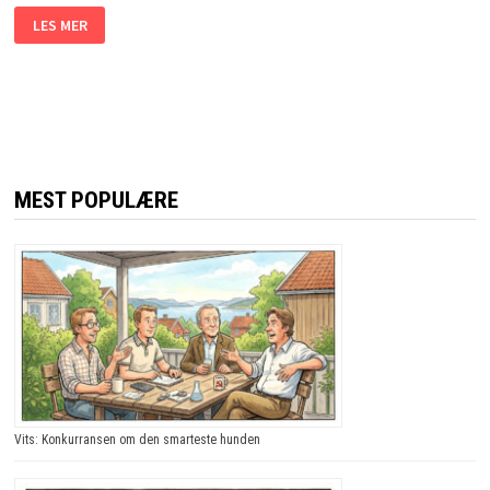
HAN
LES MER
GIKK
TIL
LEGEN
MED
ET
PINLIG
PROBLEM.
ÅRSAKEN?
JEG
LER
SÅ
MEST POPULÆRE
TÅRENE
TRILLER!
Vits: Konkurransen om den smarteste hunden