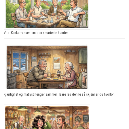
Vits: Konkurransen om den smarteste hunden
Kjærlighet og matlyst henger sammen. Bare les denne så skjønner du hvorfor!