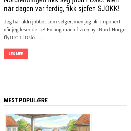
når dagen var ferdig, fikk sjefen SJOKK!
Jeg har aldri jobbet som selger, men jeg blir imponert
når jeg leser dette! En ung mann fra en by i Nord-Norge
flyttet til Oslo. …
NORDLENDINGEN
LES MER
FIKK
SEG
JOBB
I
OSLO.
MEN
NÅR
DAGEN
VAR
FERDIG,
FIKK
MEST POPULÆRE
SJEFEN
SJOKK!