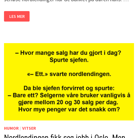
EKTEMANNEN
LES MER
MISTET
KONA
SI.
MEN
DET
NORDLENDINGENE
HAR
Å
SI?
JEG
LER
SÅ
JEG
RISTER!
HUMOR
/
VITSER
Nordlendingen fikk seg jobb i Oslo. Men