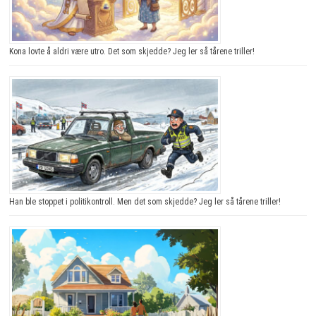
Kona lovte å aldri være utro. Det som skjedde? Jeg ler så tårene triller!
Han ble stoppet i politikontroll. Men det som skjedde? Jeg ler så tårene triller!