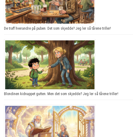
De traff hverandre på puben. Det som skjedde? Jeg ler så tårene triller!
Blondinen kidnappet gutten. Men det som skjedde? Jeg ler så tårene triller!