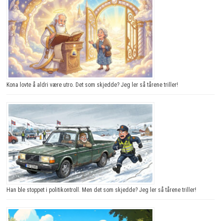
Kona lovte å aldri være utro. Det som skjedde? Jeg ler så tårene triller!
Han ble stoppet i politikontroll. Men det som skjedde? Jeg ler så tårene triller!