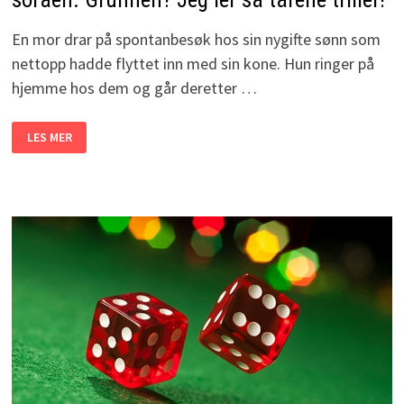
En mor drar på spontanbesøk hos sin nygifte sønn som
nettopp hadde flyttet inn med sin kone. Hun ringer på
hjemme hos dem og går deretter …
HUN
LES MER
FINNER
SIN
SVIGERDATTER
NAKEN
PÅ
SOFAEN.
GRUNNEN?
JEG
LER
SÅ
TÅRENE
TRILLER!