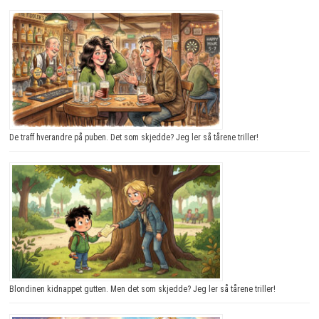
De traff hverandre på puben. Det som skjedde? Jeg ler så tårene triller!
Blondinen kidnappet gutten. Men det som skjedde? Jeg ler så tårene triller!