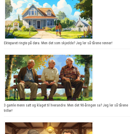
Ekteparet ringte på døra. Men det som skjedde? Jeg ler så tårene renner!
3 gamle menn satt og klaget til hverandre. Men det 90-åringen sa? Jeg ler så tårene
triller!