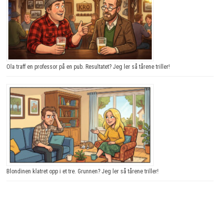
Ola traff en professor på en pub. Resultatet? Jeg ler så tårene triller!
Blondinen klatret opp i et tre. Grunnen? Jeg ler så tårene triller!