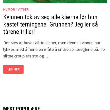
HUMOR
/
VITSER
Kvinnen tok av seg alle klærne før hun
kastet terningene. Grunnen? Jeg ler så
tårene triller!
Det sies at huset alltid vinner, men denne kvinnen har
lykkes med å finne en måte å endre spillereglene på. To
slitne croupiers sto og …
KVINNEN
LES MER
TOK
AV
SEG
ALLE
KLÆRNE
FØR
HUN
KASTET
TERNINGENE.
GRUNNEN?
JEG
MEST POPULÆRE
LER