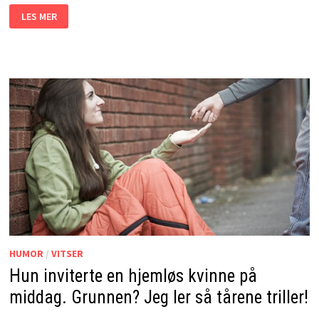
DEN
LES MER
LILLE
GUTTEN
VILLE
IKKE
BE
BORDBØNN.
GRUNNEN?
JEG
LER
SÅ
JEG
RISTER!
HUMOR
/
VITSER
Hun inviterte en hjemløs kvinne på
middag. Grunnen? Jeg ler så tårene triller!