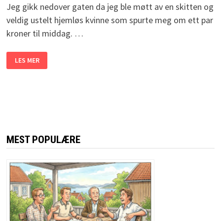
Jeg gikk nedover gaten da jeg ble møtt av en skitten og
veldig ustelt hjemløs kvinne som spurte meg om ett par
kroner til middag. …
HUN
LES MER
INVITERTE
EN
HJEMLØS
KVINNE
PÅ
MIDDAG.
GRUNNEN?
JEG
LER
SÅ
TÅRENE
MEST POPULÆRE
TRILLER!