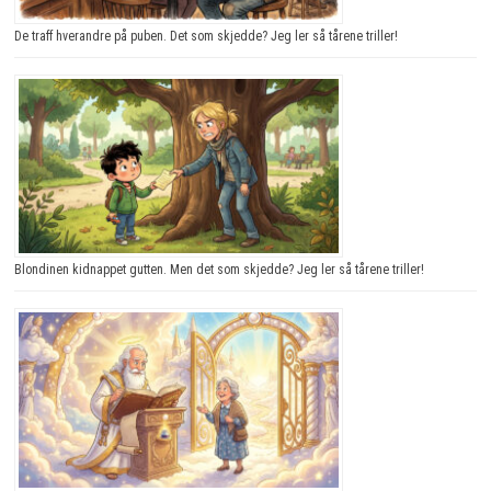
De traff hverandre på puben. Det som skjedde? Jeg ler så tårene triller!
Blondinen kidnappet gutten. Men det som skjedde? Jeg ler så tårene triller!