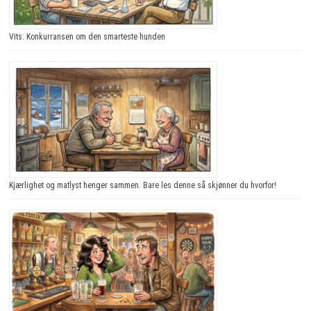
Vits: Konkurransen om den smarteste hunden
Kjærlighet og matlyst henger sammen. Bare les denne så skjønner du hvorfor!