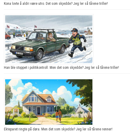
Kona lovte å aldri være utro. Det som skjedde? Jeg ler så tårene triller!
Han ble stoppet i politikontroll. Men det som skjedde? Jeg ler så tårene triller!
Ekteparet ringte på døra. Men det som skjedde? Jeg ler så tårene renner!