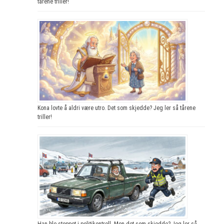
tårene triller!
Kona lovte å aldri være utro. Det som skjedde? Jeg ler så tårene
triller!
Han ble stoppet i politikontroll. Men det som skjedde? Jeg ler så