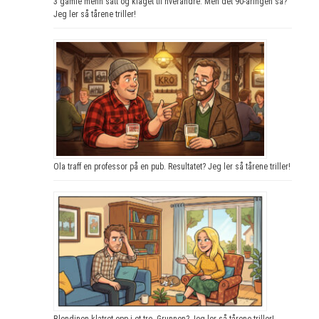
3 gamle menn satt og klaget til hverandre. Men det 90-åringen sa?
Jeg ler så tårene triller!
Ola traff en professor på en pub. Resultatet? Jeg ler så tårene triller!
Blondinen klatret opp i et tre. Grunnen? Jeg ler så tårene triller!