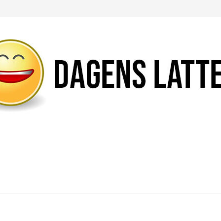
Likte du denne artikkelen?
DEL den gjerne!
Del på Facebook
Nei takk