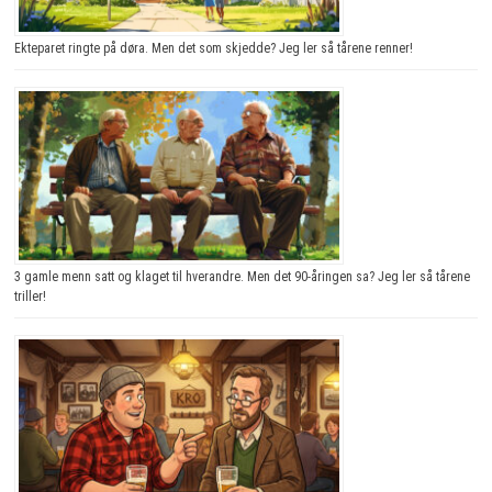
Ekteparet ringte på døra. Men det som skjedde? Jeg ler så tårene renner!
3 gamle menn satt og klaget til hverandre. Men det 90-åringen sa? Jeg ler så tårene
triller!