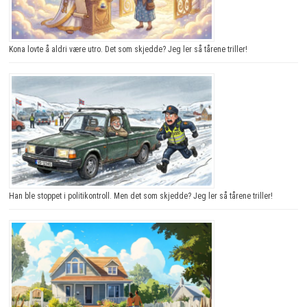
Kona lovte å aldri være utro. Det som skjedde? Jeg ler så tårene triller!
Han ble stoppet i politikontroll. Men det som skjedde? Jeg ler så tårene triller!