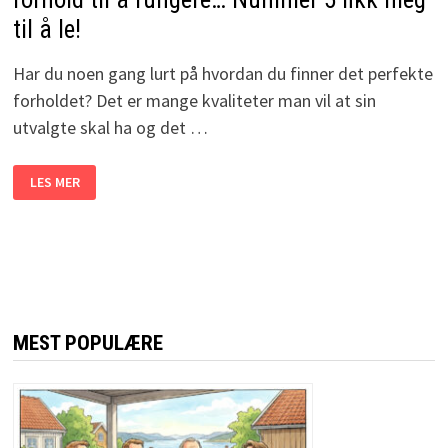
til å le!
Har du noen gang lurt på hvordan du finner det perfekte
forholdet? Det er mange kvaliteter man vil at sin
utvalgte skal ha og det …
HER
LES MER
ER
OPPSKRIFTEN
PÅ
HVORDAN
MAN
FÅR
ET
FORHOLD
TIL
Å
FUNGERE…
MEST POPULÆRE
NUMMER
5
FIKK
MEG
TIL
Å
LE!