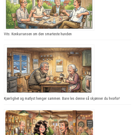
Vits: Konkurransen om den smarteste hunden
Kjærlighet og matlyst henger sammen. Bare les denne så skjønner du hvorfor!