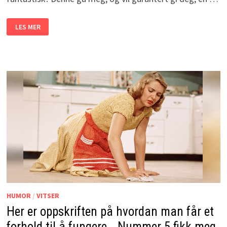
HAN
LES MER
INNRØMMET
AT
KRANGELEN
MED
KONA
VAR
HANS
FEIL.
MEN
DET
HAN
SIER?
JEG
LER
SÅ
JEG
RISTER!
HUMOR
/
VITSER
Her er oppskriften på hvordan man får et
forhold til å fungere… Nummer 5 fikk meg