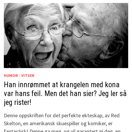
HUMOR
/
VITSER
Han innrømmet at krangelen med kona
var hans feil. Men det han sier? Jeg ler så
jeg rister!
Denne oppskriften for det perfekte ekteskap, av Red
Skelton, en amerikansk skuespiller og komiker, er
fantastisk! Denne ga meg, og vil garantert gi deg, en …