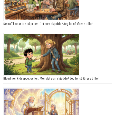
De traff hverandre på puben. Det som skjedde? Jeg ler så tårene triller!
Blondinen kidnappet gutten. Men det som skjedde? Jeg ler så tårene triller!