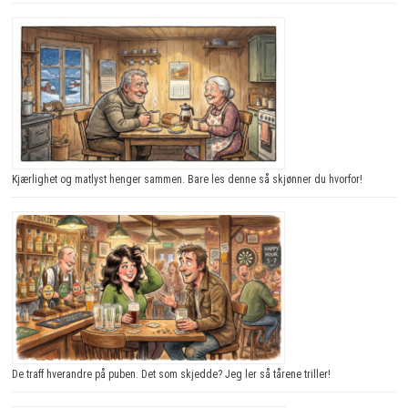
Kjærlighet og matlyst henger sammen. Bare les denne så skjønner du hvorfor!
De traff hverandre på puben. Det som skjedde? Jeg ler så tårene triller!