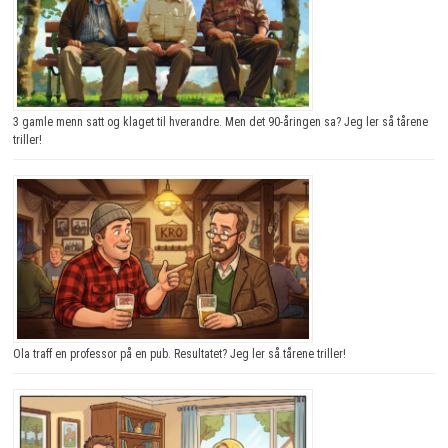
3 gamle menn satt og klaget til hverandre. Men det 90-åringen sa? Jeg ler så tårene
triller!
Ola traff en professor på en pub. Resultatet? Jeg ler så tårene triller!