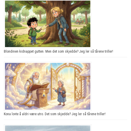
Blondinen kidnappet gutten. Men det som skjedde? Jeg ler så tårene triller!
Kona lovte å aldri være utro. Det som skjedde? Jeg ler så tårene triller!