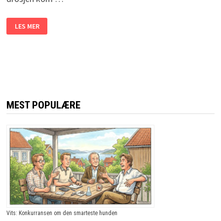
PLUTSELIG
LES MER
TISSER
DROSJESJÅFØREN
PÅ
SEG,
OG
HOLDER
PÅ
Å
KRASJE.
FORKLARINGEN?
JEG
MEST POPULÆRE
LER
SÅ
JEG
RISTER!
Vits: Konkurransen om den smarteste hunden