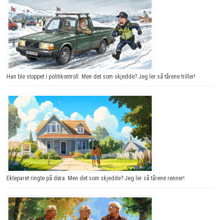
Han ble stoppet i politikontroll. Men det som skjedde? Jeg ler så tårene triller!
Ekteparet ringte på døra. Men det som skjedde? Jeg ler så tårene renner!