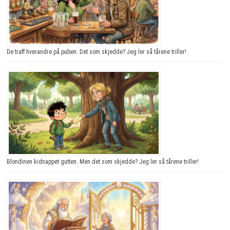
De traff hverandre på puben. Det som skjedde? Jeg ler så tårene triller!
Blondinen kidnappet gutten. Men det som skjedde? Jeg ler så tårene triller!