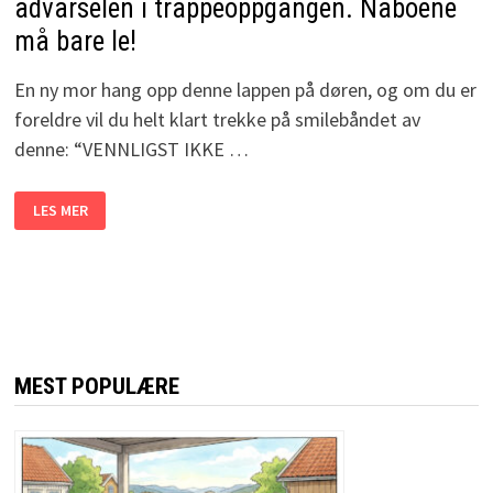
advarselen i trappeoppgangen. Naboene
må bare le!
En ny mor hang opp denne lappen på døren, og om du er
foreldre vil du helt klart trekke på smilebåndet av
denne: “VENNLIGST IKKE …
DEN
LES MER
NYBAKTE
MOREN
HANG
DENNE
ADVARSELEN
I
TRAPPEOPPGANGEN.
NABOENE
MÅ
BARE
LE!
MEST POPULÆRE