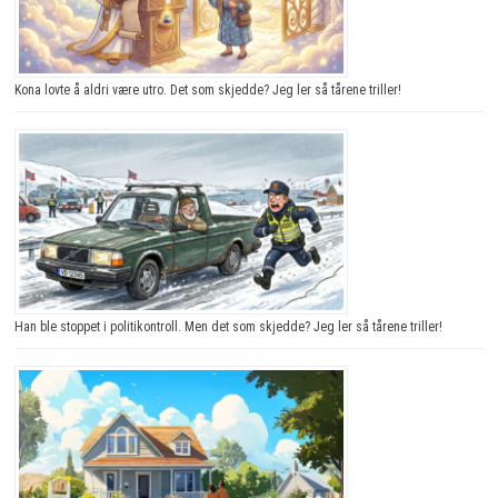
Kona lovte å aldri være utro. Det som skjedde? Jeg ler så tårene triller!
Han ble stoppet i politikontroll. Men det som skjedde? Jeg ler så tårene triller!