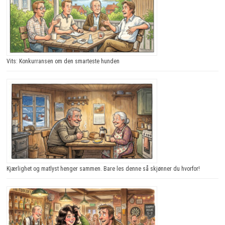
Vits: Konkurransen om den smarteste hunden
Kjærlighet og matlyst henger sammen. Bare les denne så skjønner du hvorfor!